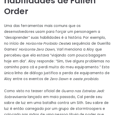
habilidades de Fallen
Order
Uma das ferramentas mais comuns que os
desenvolvedores usam para forçar um personagem a
“desaprender” suas habilidades é a história. Por exemplo,
no início de
Horizonte Proibido Oeste
a sequência de Guerilla
Games’
Horizonte Zero Dawn
, Varl menciona a Aloy que
percebeu que ela estava “viajando com pouca bagagem
hoje em dia”. Aloy responde: “Sim, tive alguns problemas no
caminho para cá e perdi muito do meu equipamento.” Esta
única linha de diálogo justifica a perda de equipamento de
Aloy entre os eventos de
Zero Dawn
e
oeste proibido
.
Como visto no teaser oficial de
Guerra nas Estrelas Jedi:
Sobrevivente
lançado em maio passado, Cal perde seu
sabre de luz em uma batalha contra um Sith. Seu sabre de
luz é então carregado por um grupo de stormtroopers e
colocado nas mãos de uma pessoa óbvia de poder que