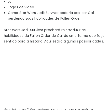
Lar
explicar
Jogos de vídeo
Cal
Como Star Wars Jedi: Survivor poderia explicar Cal
perdendo
perdendo suas habilidades de Fallen Order
seus
poderes
Star Wars Jedi: Survivor precisará reintroduzir as
habilidades da Fallen Order de Cal de uma forma que faça
sentido para a história. Aqui estão algumas possibilidades.
Star Wars Jedi: Sobrevivente
um novo jogo de ação e