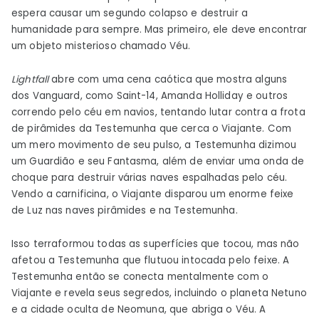
espera causar um segundo colapso e destruir a
humanidade para sempre. Mas primeiro, ele deve encontrar
um objeto misterioso chamado Véu.
Lightfall
abre com uma cena caótica que mostra alguns
dos Vanguard, como Saint-14, Amanda Holliday e outros
correndo pelo céu em navios, tentando lutar contra a frota
de pirâmides da Testemunha que cerca o Viajante. Com
um mero movimento de seu pulso, a Testemunha dizimou
um Guardião e seu Fantasma, além de enviar uma onda de
choque para destruir várias naves espalhadas pelo céu.
Vendo a carnificina, o Viajante disparou um enorme feixe
de Luz nas naves pirâmides e na Testemunha.
Isso terraformou todas as superfícies que tocou, mas não
afetou a Testemunha que flutuou intocada pelo feixe. A
Testemunha então se conecta mentalmente com o
Viajante e revela seus segredos, incluindo o planeta Netuno
e a cidade oculta de Neomuna, que abriga o Véu. A