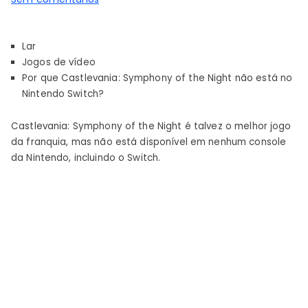
Por
que
Lar
Symphony
Jogos de vídeo
of
Por que Castlevania: Symphony of the Night não está no
the
Nintendo Switch?
Night
não
Castlevania: Symphony of the Night é talvez o melhor jogo
está
da franquia, mas não está disponível em nenhum console
no
da Nintendo, incluindo o Switch.
Nintendo
Switch?