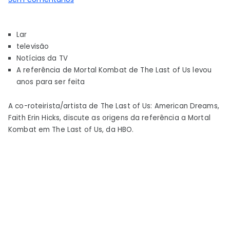
Por
que
Lar
as
televisão
referências
Notícias da TV
do
A referência de Mortal Kombat de The Last of Us levou
episódio
anos para ser feita
7
de
A co-roteirista/artista de The Last of Us: American Dreams,
The
Faith Erin Hicks, discute as origens da referência a Mortal
Last
Kombat em The Last of Us, da HBO.
of
Us
Mortal
Kombat