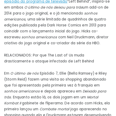
episódio do programa de televisão
“Left Behind”, inspira-se
em ambos
O último de nós deixou para trás
um add-on de
2014 para o jogo original, e o já mencionado
sonhos
americanos
, uma série limitada de quadrinhos de quatro
edições publicada pela Dark Horse Comics em 2013 para
coincidir com o lançamento inicial do jogo. Hicks co-
escreveu
sonhos americanos
com Neil Druckmann, diretor
criativo do jogo original e co-criador da série da HBO.
RELACIONADOS: Por que The Last of Us muda
drasticamente o ataque infectado de Left Behind
Em
O último de nós
Episódio 7, Ellie (Bella Ramsey) e Riley
(Storm Reid) fazem uma visita ao shopping abandonado
que foi apresentado pela primeira vez à franquia em
sonhos americanos
e depois apareceu em
Deixado para
trás
. Enquanto estão lá, os dois jogam em um
Mortal
Kombat II
gabinete de fliperama. De acordo com Hicks, ela
primeiro lançou um
Combate mortal
jogo aparecendo no
shopping quando ela e Druckmann estavam desenvolvendo