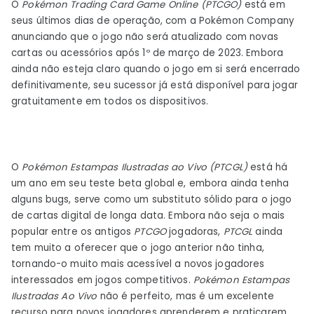
O
Pokémon Trading Card Game Online (PTCGO)
está em
Live
seus últimos dias de operação, com a Pokémon Company
é
anunciando que o jogo não será atualizado com novas
perfeito
cartas ou acessórios após 1º de março de 2023. Embora
para
ainda não esteja claro quando o jogo em si será encerrado
novos
definitivamente, seu sucessor já está disponível para jogar
jogadores
gratuitamente em todos os dispositivos.
O
Pokémon Estampas Ilustradas ao Vivo (PTCGL)
está há
um ano em seu teste beta global e, embora ainda tenha
alguns bugs, serve como um substituto sólido para o jogo
de cartas digital de longa data. Embora não seja o mais
popular entre os antigos
PTCGO
jogadoras,
PTCGL
ainda
tem muito a oferecer que o jogo anterior não tinha,
tornando-o muito mais acessível a novos jogadores
interessados ​​em jogos competitivos.
Pokémon Estampas
Ilustradas Ao Vivo
não é perfeito, mas é um excelente
recurso para novos jogadores aprenderem e praticarem,