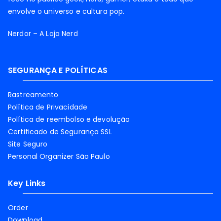
envolve o universo e cultura pop.
Nerdor – A Loja Nerd
SEGURANÇA E POLÍTICAS
Rastreamento
Política de Privacidade
Política de reembolso e devolução
Certificado de Segurança SSL
Site Seguro
Personal Organizer São Paulo
Key Links
Order
Download