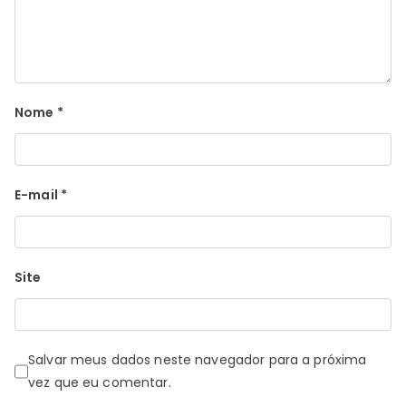
Nome
*
E-mail
*
Site
Salvar meus dados neste navegador para a próxima
vez que eu comentar.