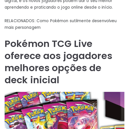
digital, e os novos jogadores podem dar o seu melhor
aprendendo e praticando o jogo online desde o início.
RELACIONADOS: Como Pokémon sutilmente desenvolveu
mais personagem
Pokémon TCG Live
oferece aos jogadores
melhores opções de
deck inicial