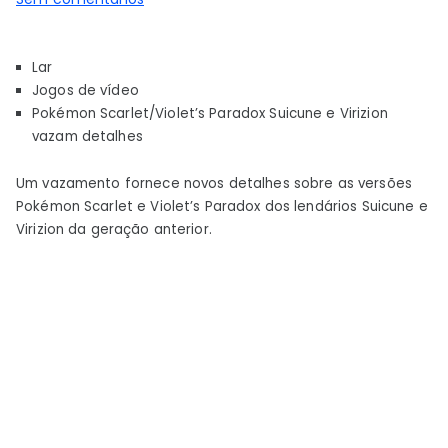
Pokémon
Scarlet/Violet’s
Lar
Paradox
Jogos de vídeo
Suicune
Pokémon Scarlet/Violet’s Paradox Suicune e Virizion
e
vazam detalhes
Virizion
vazam
Um vazamento fornece novos detalhes sobre as versões
detalhes
Pokémon Scarlet e Violet’s Paradox dos lendários Suicune e
Virizion da geração anterior.