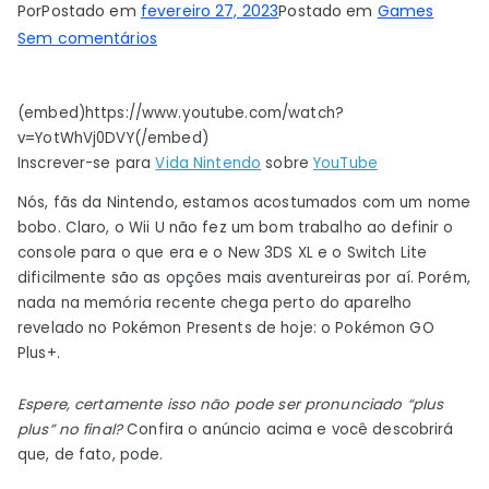
Por
Postado em
fevereiro 27, 2023
Postado em
Games
em
Sem comentários
Pokémon
GO
(embed)https://www.youtube.com/watch?
Plus
v=YotWhVj0DVY(/embed)
+
Inscrever-se para
Vida Nintendo
sobre
YouTube
(sim,
dois
Nós, fãs da Nintendo, estamos acostumados com um nome
pontos
bobo. Claro, o Wii U não fez um bom trabalho ao definir o
console para o que era e o New 3DS XL e o Switch Lite
positivos)
dificilmente são as opções mais aventureiras por aí. Porém,
permite
nada na memória recente chega perto do aparelho
que
revelado no Pokémon Presents de hoje: o Pokémon GO
você
Plus+.
fique
com
Espere, certamente isso não pode ser pronunciado “plus
o
plus” no final?
Confira o anúncio acima e você descobrirá
Pikachu
que, de fato, pode.