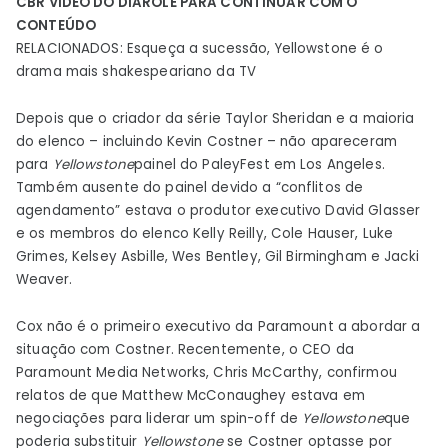
CBR VÍDEO DO DIA
ROLE PARA CONTINUAR COM O
CONTEÚDO
RELACIONADOS: Esqueça a sucessão, Yellowstone é o
drama mais shakespeariano da TV
Depois que o criador da série Taylor Sheridan e a maioria
do elenco – incluindo Kevin Costner – não apareceram
para
Yellowstone
painel do PaleyFest em Los Angeles.
Também ausente do painel devido a “conflitos de
agendamento” estava o produtor executivo David Glasser
e os membros do elenco Kelly Reilly, Cole Hauser, Luke
Grimes, Kelsey Asbille, Wes Bentley, Gil Birmingham e Jacki
Weaver.
Cox não é o primeiro executivo da Paramount a abordar a
situação com Costner. Recentemente, o CEO da
Paramount Media Networks, Chris McCarthy, confirmou
relatos de que Matthew McConaughey estava em
negociações para liderar um spin-off de
Yellowstone
que
poderia substituir
Yellowstone
se Costner optasse por