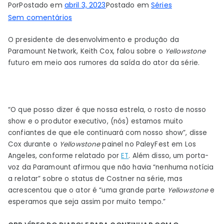
Por
Postado em
abril 3, 2023
Postado em
Séries
em
Sem comentários
Paramount
O presidente de desenvolvimento e produção da
‘confiante’
Paramount Network, Keith Cox, falou sobre o
Yellowstone
no
futuro em meio aos rumores da saída do ator da série.
futuro
de
Kevin
Costner
“O que posso dizer é que nossa estrela, o rosto de nosso
em
show e o produtor executivo, (nós) estamos muito
Yellowstone,
confiantes de que ele continuará com nosso show”, disse
apesar
Cox durante o
Yellowstone
painel no PaleyFest em Los
dos
Angeles, conforme relatado por
ET
. Além disso, um porta-
rumores
voz da Paramount afirmou que não havia “nenhuma notícia
a relatar” sobre o status de Costner na série, mas
de
acrescentou que o ator é “uma grande parte
Yellowstone
e
saída
esperamos que seja assim por muito tempo.”