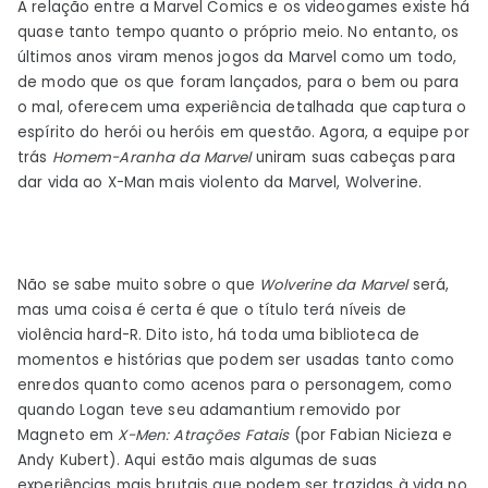
A relação entre a Marvel Comics e os videogames existe há
da
quase tanto tempo quanto o próprio meio. No entanto, os
Dark
últimos anos viram menos jogos da Marvel como um todo,
Stories
de modo que os que foram lançados, para o bem ou para
Insomniac
o mal, oferecem uma experiência detalhada que captura o
deve
espírito do herói ou heróis em questão. Agora, a equipe por
se
trás
Homem-Aranha da Marvel
uniram suas cabeças para
adaptar
dar vida ao X-Man mais violento da Marvel, Wolverine.
Não se sabe muito sobre o que
Wolverine da Marvel
será,
mas uma coisa é certa é que o título terá níveis de
violência hard-R. Dito isto, há toda uma biblioteca de
momentos e histórias que podem ser usadas tanto como
enredos quanto como acenos para o personagem, como
quando Logan teve seu adamantium removido por
Magneto em
X-Men: Atrações Fatais
(por Fabian Nicieza e
Andy Kubert). Aqui estão mais algumas de suas
experiências mais brutais que podem ser trazidas à vida no