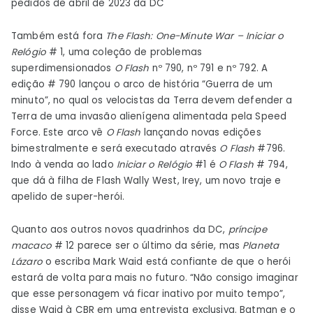
pedidos de abril de 2023 da DC
Também está fora
The Flash: One-Minute War – Iniciar o
Relógio
# 1, uma coleção de problemas
superdimensionados
O Flash
nº 790, nº 791 e nº 792. A
edição # 790 lançou o arco de história “Guerra de um
minuto”, no qual os velocistas da Terra devem defender a
Terra de uma invasão alienígena alimentada pela Speed ​​​​
Force. Este arco vê
O Flash
lançando novas edições
bimestralmente e será executado através
O Flash
#796.
Indo à venda ao lado
Iniciar o Relógio
#1 é
O Flash
# 794,
que dá à filha de Flash Wally West, Irey, um novo traje e
apelido de super-herói.
Quanto aos outros novos quadrinhos da DC,
príncipe
macaco
# 12 parece ser o último da série, mas
Planeta
Lázaro
o escriba Mark Waid está confiante de que o herói
estará de volta para mais no futuro. “Não consigo imaginar
que esse personagem vá ficar inativo por muito tempo”,
disse Waid à CBR em uma entrevista exclusiva. Batman e o