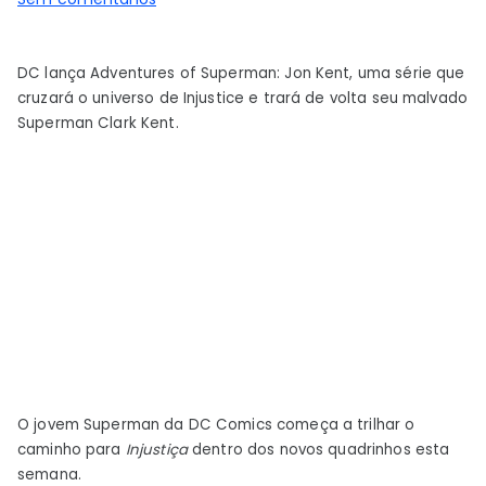
Novos
quadrinhos
DC lança Adventures of Superman: Jon Kent, uma série que
esta
cruzará o universo de Injustice e trará de volta seu malvado
semana
Superman Clark Kent.
da
DC:
7
de
março
de
2023
O jovem Superman da DC Comics começa a trilhar o
caminho para
Injustiça
dentro dos novos quadrinhos esta
semana.