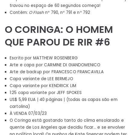
travou no espaço de 60 segundos começa!
Contém:
O Flash
nº 790, nº 791 e nº 792
O CORINGA: O HOMEM
QUE PAROU DE RIR #6
Escrito por MATTHEW ROSENBERG
Arte e capa por CARMINE DI GIANDOMENICO
Arte de backup por FRANCESCO FRANCAVILLA
Capa variante de LEE BERMEJO
Capa variante por KENDRICK LIM
1:25 capa variante por JEFF SPOKES
US$ 5,99 EUA | 40 páginas | (todas as capas são em
cartolina)
À VENDA 07/03/23
O Coringa está gostando tanto do clima ensolarado e
quente de Los Angeles que decidiu ficar… e se envolver
na política local! Os punhos de Kate Spencer podem ter