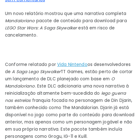
Novo
Um novo relatório mostrou que uma narrativa completa
DLC
Mandaloriano
pacote de conteúdo para download para
Mandalorian
LEGO Star Wars: A Saga Skywalker
está em risco de
para
cancelamento.
LEGO
Star
Wars
pode
Conforme relatado por
Vida Nintendo
os desenvolvedores
ser
de
A Saga Lego Skywalker
TT Games, estão perto de cortar
descartado
um lançamento de DLC planejado com base em
O
Mandaloriano
. Este DLC adicionaria uma nova narrativa à
reinicialização altamente bem-sucedida do
lego guerra
nas estrelas
franquia focada no personagem de Din Djarin,
também conhecido como The Mandalorian. Djarin já está
disponível no jogo como parte do conteúdo para download
anterior, mas apenas como um personagem jogável e não
em sua própria narrativa. Este pacote também incluía
personagens como Grogu, IG-11 e Kuill.