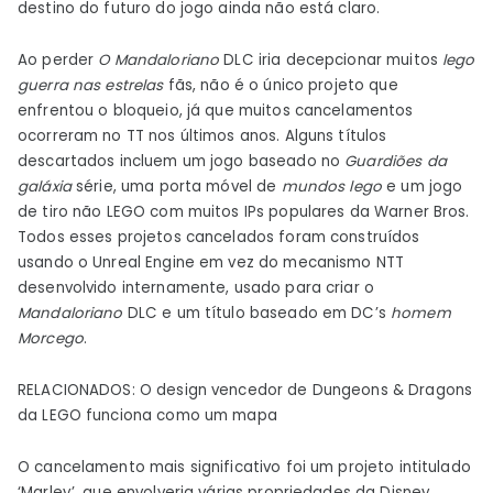
destino do futuro do jogo ainda não está claro.
Ao perder
O Mandaloriano
DLC iria decepcionar muitos
lego
guerra nas estrelas
fãs, não é o único projeto que
enfrentou o bloqueio, já que muitos cancelamentos
ocorreram no TT nos últimos anos. Alguns títulos
descartados incluem um jogo baseado no
Guardiões da
galáxia
série, uma porta móvel de
mundos lego
e um jogo
de tiro não LEGO com muitos IPs populares da Warner Bros.
Todos esses projetos cancelados foram construídos
usando o Unreal Engine em vez do mecanismo NTT
desenvolvido internamente, usado para criar o
Mandaloriano
DLC e um título baseado em DC’s
homem
Morcego
.
RELACIONADOS: O design vencedor de Dungeons & Dragons
da LEGO funciona como um mapa
O cancelamento mais significativo foi um projeto intitulado
‘Marley’, que envolveria várias propriedades da Disney,