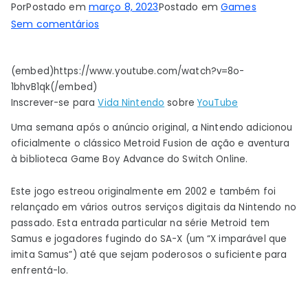
Por
Postado em
março 8, 2023
Postado em
Games
em
Sem comentários
Nintendo
expande
(embed)https://www.youtube.com/watch?v=8o-
a
1bhvB1qk(/embed)
biblioteca
Inscrever-se para
Vida Nintendo
sobre
YouTube
GBA
do
Uma semana após o anúncio original, a Nintendo adicionou
Switch
oficialmente o clássico Metroid Fusion de ação e aventura
à biblioteca Game Boy Advance do Switch Online.
Online
com
Este jogo estreou originalmente em 2002 e também foi
outro
relançado em vários outros serviços digitais da Nintendo no
título
passado. Esta entrada particular na série Metroid tem
clássico
Samus e jogadores fugindo do SA-X (um “X imparável que
imita Samus”) até que sejam poderosos o suficiente para
enfrentá-lo.