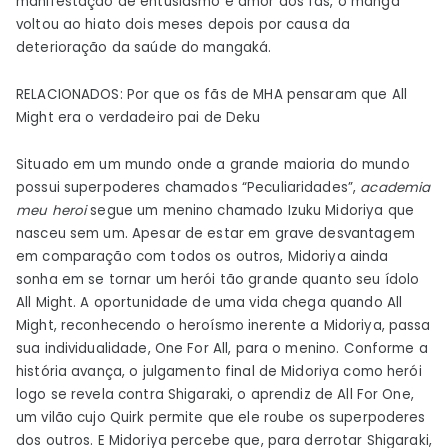
manifestação de entusiasmo e amor dos fãs, o mangá
voltou ao hiato dois meses depois por causa da
deterioração da saúde do mangaká.
RELACIONADOS: Por que os fãs de MHA pensaram que All
Might era o verdadeiro pai de Deku
Situado em um mundo onde a grande maioria do mundo
possui superpoderes chamados “Peculiaridades”,
academia
meu heroi
segue um menino chamado Izuku Midoriya que
nasceu sem um. Apesar de estar em grave desvantagem
em comparação com todos os outros, Midoriya ainda
sonha em se tornar um herói tão grande quanto seu ídolo
All Might. A oportunidade de uma vida chega quando All
Might, reconhecendo o heroísmo inerente a Midoriya, passa
sua individualidade, One For All, para o menino. Conforme a
história avança, o julgamento final de Midoriya como herói
logo se revela contra Shigaraki, o aprendiz de All For One,
um vilão cujo Quirk permite que ele roube os superpoderes
dos outros. E Midoriya percebe que, para derrotar Shigaraki,