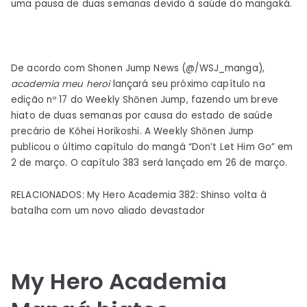
uma pausa de duas semanas devido à saúde do mangaká.
Academia
Manga
anuncia
hiato
De acordo com Shonen Jump News (@/WSJ_manga),
inesperado
academia meu heroi
lançará seu próximo capítulo na
edição nº 17 do Weekly Shōnen Jump, fazendo um breve
hiato de duas semanas por causa do estado de saúde
precário de Kōhei Horikoshi. A Weekly Shōnen Jump
publicou o último capítulo do mangá “Don’t Let Him Go” em
2 de março. O capítulo 383 será lançado em 26 de março.
RELACIONADOS: My Hero Academia 382: Shinso volta à
batalha com um novo aliado devastador
My Hero Academia