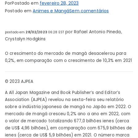
Por
Postado em
fevereiro 28, 2023
em
Postado em
Animes e Mangá
Sem comentários
Mercado
de
por Rafael Antonio Pineda,
postado em
28/02/2023
06:28 EST
mangá
Crystalyn Hodgkins
atinge
recorde
O crescimento do mercado de mangá desacelerou para
de
0,2%, em comparação com o crescimento de 10,3% em 2021
677
bilhões
de
© 2023 AJPEA
ienes
A All Japan Magazine and Book Publisher’s and Editor’s
no
Association (AJPEA) revelou na sexta-feira seu relatório
Japão
sobre a indústria japonesa de mangá no Japão em 2022. O
em
mercado de mangá cresceu 0,2% ano a ano em 2022, com
2022
o valor de mercado totalizando 677,0 bilhões ienes (cerca
–
de US$ 4,96 bilhões), em comparação com 675,9 bilhões de
Notícias
ienes (cerca de US$ 5,9 bilhões) em 2021. O número marca