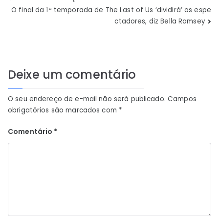
Navegação
O final da 1ª temporada de The Last of Us ‘dividirá’ os espe
de
ctadores, diz Bella Ramsey
Post
Deixe um comentário
O seu endereço de e-mail não será publicado.
Campos
obrigatórios são marcados com
*
Comentário
*