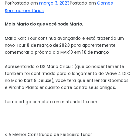
Por
Postado em
março 3, 2023
Postado em
Games
em
Sem comentários
Mario
Mais Mario do que você pode Mario.
Kart
Tour
Mario Kart Tour continua avançando e está trazendo um
celebra
novo Tour
8 de março de 2023
para aparentemente
todas
comemorar o próximo dia MAR10 em
10 de março
.
as
coisas
Apresentando o DS Mario Circuit (que coincidentemente
do
também foi confirmado para o lançamento do Wave 4 DLC
Mario
no Mario Kart 8 Deluxe), você terá que enfrentar Goombas
com
e Piranha Plants enquanto corre contra seus amigos.
sua
atualização
Leia o artigo completo em nintendolife.com
mais
recente
A Melhor Construção de Feiticeiro Lunar