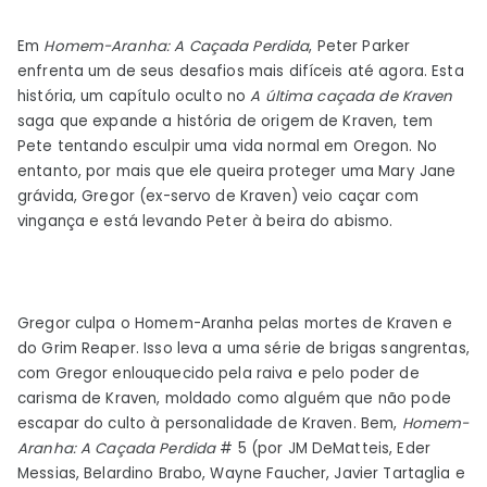
Hunt
Em
Homem-Aranha: A Caçada Perdida
, Peter Parker
aborda
enfrenta um de seus desafios mais difíceis até agora. Esta
o
história, um capítulo oculto no
A última caçada de Kraven
arrependimento
saga que expande a história de origem de Kraven, tem
de
Pete tentando esculpir uma vida normal em Oregon. No
Peter
entanto, por mais que ele queira proteger uma Mary Jane
Parker
grávida, Gregor (ex-servo de Kraven) veio caçar com
vingança e está levando Peter à beira do abismo.
Gregor culpa o Homem-Aranha pelas mortes de Kraven e
do Grim Reaper. Isso leva a uma série de brigas sangrentas,
com Gregor enlouquecido pela raiva e pelo poder de
carisma de Kraven, moldado como alguém que não pode
escapar do culto à personalidade de Kraven. Bem,
Homem-
Aranha: A Caçada Perdida
# 5 (por JM DeMatteis, Eder
Messias, Belardino Brabo, Wayne Faucher, Javier Tartaglia e