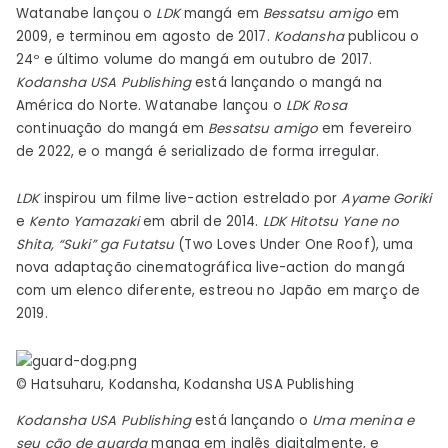
autores
Watanabe lançou o
LDK
mangá em
Bessatsu amigo
em
–
2009, e terminou em agosto de 2017.
Kodansha
publicou o
24º e último volume do mangá em outubro de 2017.
Notícias
Kodansha USA Publishing
está lançando o mangá na
América do Norte. Watanabe lançou o
LDK
Rosa
continuação do mangá em
Bessatsu amigo
em fevereiro
de 2022, e o mangá é serializado de forma irregular.
LDK
inspirou um filme live-action estrelado por
Ayame Goriki
e
Kento Yamazaki
em abril de 2014.
LDK
Hitotsu Yane no
Shita, “Suki” ga Futatsu
(Two Loves Under One Roof), uma
nova adaptação cinematográfica live-action do mangá
com um elenco diferente, estreou no Japão em março de
2019.
© Hatsuharu, Kodansha, Kodansha USA Publishing
Kodansha USA Publishing
está lançando o
Uma menina e
seu cão de guarda
manga em inglês digitalmente, e