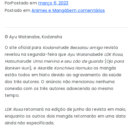
Por
Postado em
março 6, 2023
em
Postado em
Animes e Mangá
Sem comentários
LDK
Pink,
mangá
© Ayu Watanabe, Kodansha
‘A
Girl
O site oficial para
Kodansha
de
Bessatsu amigo
revista
&
revelou na segunda-feira que
Ayu Watanabe
de
LDK
Rosa
,
Hatsuharu
de
Uma menina e seu cão de guarda
(
Ojo para
Her
Banken-kun
), e
Akari
de
Konchiwa Hamuko
os mangás
Guard
estão todos em hiato devido ao agravamento da saúde
Dog’
dos três autores. O anúncio não mencionou nenhuma
entram
conexão com os três autores adoecendo ao mesmo
em
tempo.
hiato
devido
LDK
Rosa
retornará na edição de junho da revista em maio,
à
enquanto os outros dois mangás retornarão em uma data
saúde
ainda não especificada.
dos