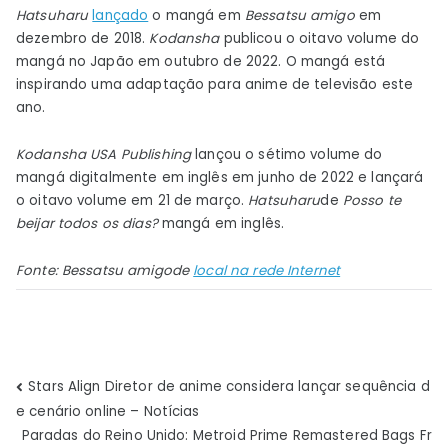
Hatsuharu
lançado
o mangá em
Bessatsu amigo
em
dezembro de 2018.
Kodansha
publicou o oitavo volume do
mangá no Japão em outubro de 2022. O mangá está
inspirando uma adaptação para anime de televisão este
ano.
Kodansha USA Publishing
lançou o sétimo volume do
mangá digitalmente em inglês em junho de 2022 e lançará
o oitavo volume em 21 de março.
Hatsuharu
de
Posso te
beijar todos os dias?
mangá em inglês.
Fonte:
Bessatsu amigo
de
local na rede Internet
Navegação
Stars Align Diretor de anime considera lançar sequência d
e cenário online – Notícias
de
Paradas do Reino Unido: Metroid Prime Remastered Bags Fr