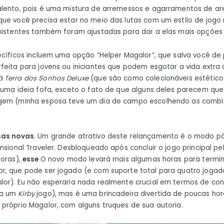
alento, pois é uma mistura de arremessos e agarramentos de ar
ue você precisa estar no meio das lutas com um estilo de jogo 
existentes também foram ajustadas para dar a elas mais opções
ecíficos incluem uma opção “Helper Magalor”, que salva você de
rfeita para jovens ou iniciantes que podem esgotar a vida extra 
à Terra dos Sonhos Deluxe
(que são como colecionáveis ​​estétic
 uma ideia fofa, exceto o fato de que alguns deles parecem qu
agem (minha esposa teve um dia de campo escolhendo as comb
sas novas
. Um grande atrativo deste relançamento é o modo p
nsional Traveler. Desbloqueado após concluir o jogo principal pe
horas),
esse
O novo modo levará mais algumas horas para termin
r, que pode ser jogado (e com suporte total para quatro jogad
lor). Eu não esperaria nada realmente crucial em termos de co
ra um
Kirby
jogo), mas é uma brincadeira divertida de poucas hor
próprio Magalor, com alguns truques de sua autoria.