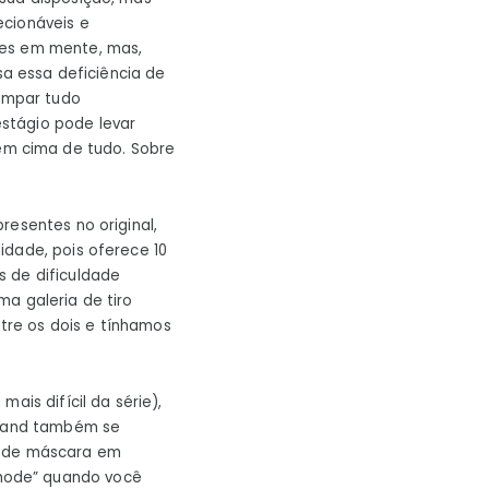
náveis ​​​​e
des em mente, mas,
sa essa deficiência de
limpar tudo
stágio pode levar
m cima de tudo. Sobre
resentes no original,
idade, pois oferece 10
s de dificuldade
a galeria de tiro
ntre os dois e tínhamos
ais difícil da série),
goland também se
s de máscara em
mode” quando você