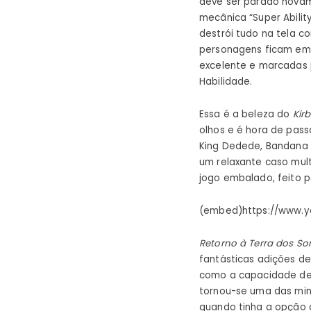
deve ser parado novam
mecânica “Super Abilit
destrói tudo na tela 
personagens ficam em 
excelente e marcadas 
Habilidade.
Essa é a beleza do
Kirb
olhos e é hora de pas
King Dedede, Bandana 
um relaxante caso mul
jogo embalado, feito 
(embed)https://www.
Retorno à Terra dos S
fantásticas adições d
como a capacidade de r
tornou-se uma das min
quando tinha a opção d