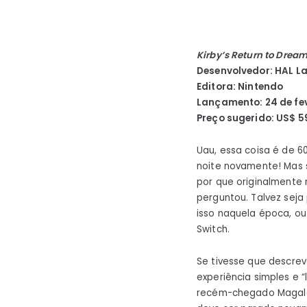
Kirby’s Return to Drea
Desenvolvedor: HAL L
Editora: Nintendo
Lançamento: 24 de fev
Preço sugerido: US$ 5
Uau, essa coisa é de 6
noite novamente! Mas s
por que originalmente 
perguntou. Talvez seja
isso naquela época, o
Switch.
Se tivesse que descre
experiência simples e 
recém-chegado Magalor