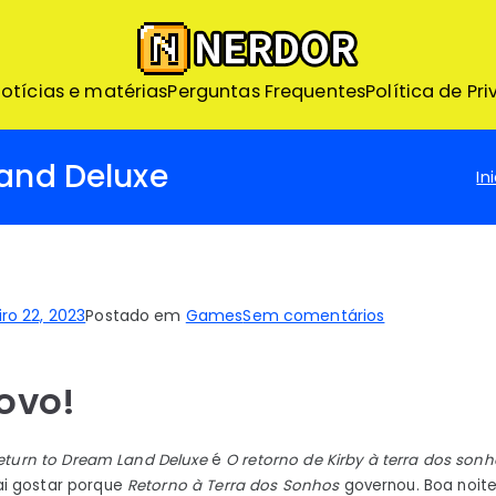
Nerdor – Nerd ao Extr
otícias e matérias
Perguntas Frequentes
Nerdor - A maior loja Nerd
Política de Pr
Land Deluxe
Ini
em
iro 22, 2023
Postado em
Games
Sem comentários
Kirby’s
Return
novo!
to
Dream
Land
Return to Dream Land Deluxe
é
O retorno de Kirby à terra dos son
Deluxe
i gostar porque
Retorno à Terra dos Sonhos
governou. Boa noite