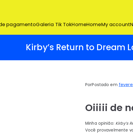
Pular
para
o
conteúdo
 de pagamento
Galeria Tik Tok
Home
Home
My account
N
Kirby’s Return to Dream 
Por
Postado em
fevere
Oiiiii de 
Minha opinião:
Kirby’s 
Você provavelmente va