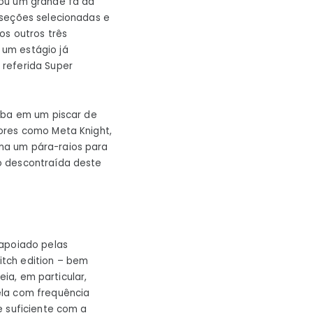
sou um grande fã da
 seções selecionadas e
os outros três
 um estágio já
 referida Super
aba em um piscar de
ores como Meta Knight,
na um pára-raios para
o descontraída deste
 apoiado pelas
itch edition – bem
reia, em particular,
ela com frequência
e suficiente com a