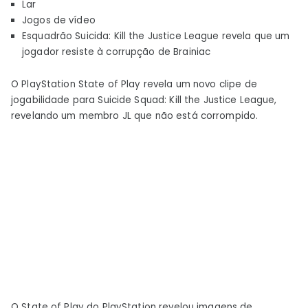
Lar
Justice
Jogos de vídeo
League
Esquadrão Suicida: Kill the Justice League revela que um
revela
jogador resiste à corrupção de Brainiac
Mulher-
Maravilha
O PlayStation State of Play revela um novo clipe de
incorrupta
jogabilidade para Suicide Squad: Kill the Justice League,
revelando um membro JL que não está corrompido.
O State of Play do PlayStation revelou imagens de