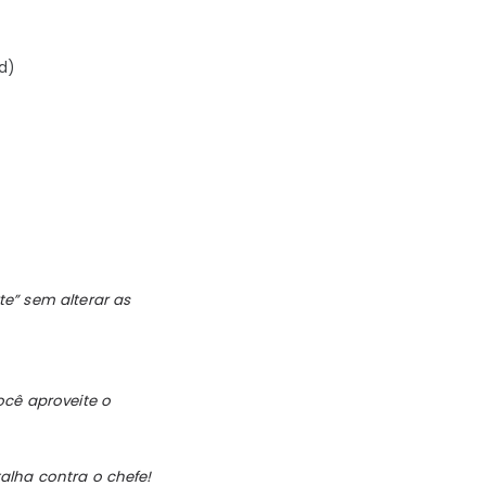
d)
te
” sem alterar as
ocê aproveite o
alha contra o chefe!