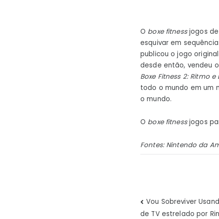
O
boxe fitness
jogos de
esquivar em sequência 
publicou o jogo origin
desde então, vendeu ou
Boxe Fitness 2: Ritmo e 
todo o mundo em um mê
o mundo.
O
boxe fitness
jogos pa
Fontes:
Nintendo da Am
Navegaç
Vou Sobreviver Usan
de TV estrelado por Ri