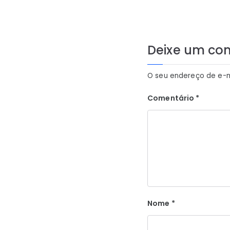
de
Post
Deixe um co
O seu endereço de e-m
Comentário
*
Nome
*