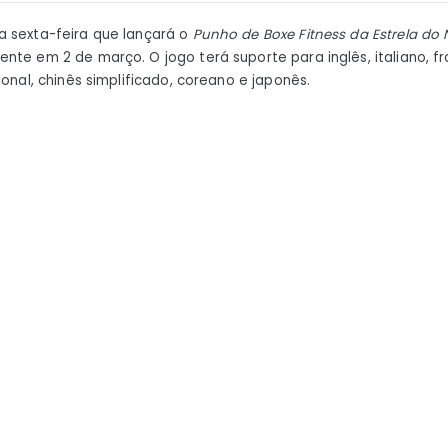
of
a sexta-feira que lançará o
Punho de Boxe Fitness da Estrela do 
the
nte em 2 de março. O jogo terá suporte para inglês, italiano, f
Nort
ional, chinês simplificado, coreano e japonês.
Star
será
lan
em
ingl
em
2
de
mar
–
Notí