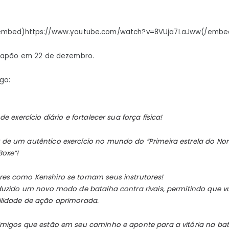
embed)https://www.youtube.com/watch?v=8VUja7LaJww(/embe
 Japão em 22 de dezembro.
go:
de exercício diário e fortalecer sua força física!
 de um autêntico exercício no mundo do “
Primeira estrela do Nor
Boxe”!
res como Kenshiro se tornam seus instrutores!
roduzido um novo modo de batalha contra rivais, permitindo que v
ilidade de ação aprimorada.
nimigos que estão em seu caminho e aponte para a vitória na bat