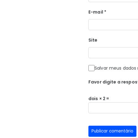
E-mail
*
Site
Salvar meus dados 
Favor digite a respos
dois × 2 =