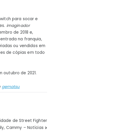
witch para socar e
es.
imaginador
embro de 2018 e,
entrada na franquia,
viadas ou vendidas em
ões de cópias em todo
m outubro de 2021.
a
gematsu
lidade de Street Fighter
Lily, Cammy – Notícias