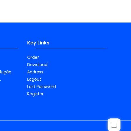
Key Links
Order
Download
olução
Address
L
Logout
Lost Password
Register