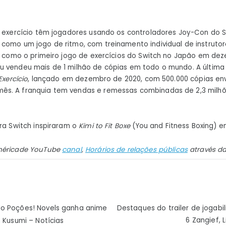
 exercício têm jogadores usando os controladores Joy-Con do S
como um jogo de ritmo, com treinamento individual de instrutor
al como o primeiro jogo de exercícios do Switch no Japão em dez
 vendeu mais de 1 milhão de cópias em todo o mundo. A última 
Exercício
, lançado em dezembro de 2020, com 500.000 cópias en
s. A franquia tem vendas e remessas combinadas de 2,3 milh
ra Switch inspiraram o
Kimi to Fit Boxe
(You and Fitness Boxing) e
érica
de
YouTube
canal
,
Horários de relações públicas
através d
ão
do Poções! Novels ganha anime
Destaques do trailer de jogabi
6 Zangief, 
n Kusumi – Notícias