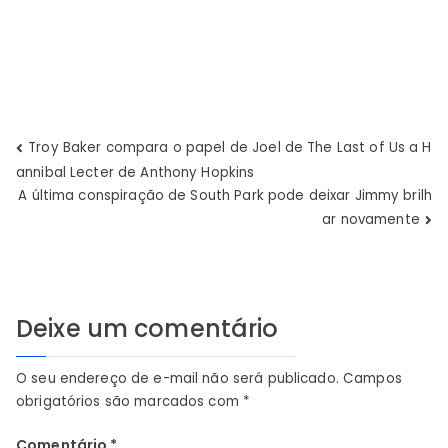
Navegação
Troy Baker compara o papel de Joel de The Last of Us a H
annibal Lecter de Anthony Hopkins
de
A última conspiração de South Park pode deixar Jimmy brilh
ar novamente
Post
Deixe um comentário
O seu endereço de e-mail não será publicado.
Campos
obrigatórios são marcados com
*
Comentário
*