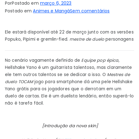
Por
Postado em
março 6, 2023
em
Postado em
Animes e Mangá
Sem comentários
Hellshake
Yano,
Ele estará disponível até 22 de março junto com as versões
do
Popuko, Pipimi e gremlin-fied.
mestre de duelo
personagens
Pop
Team
Epic,
No cenário vagamente definido de
Equipe pop épica
,
vira-
Hellshake Yano é um guitarrista talentoso, mas claramente
se
ele tem outros talentos se se dedicar a isso. O
Mestres de
para
duelo
TOCAM
jogo para smartphone dá uma pele Hellshake
batalhas
Yano grátis para os jogadores que o derrotam em um
de
duelo de cartas. Ele é um duelista lendário, então superá-lo
não é tarefa fácil.
cartas
no
jogo
[Introdução da nova skin]
Duel
Masters