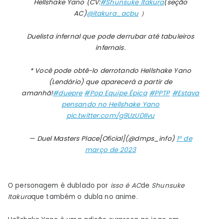
Hellshake Yano (CV:
#Shunsuke Itakura
(seção
PLAY’S
AC)
@itakura_acbu
）
–
Interesse
Duelista infernal que pode derrubar até tabuleiros
infernais.
* Você pode obtê-lo derrotando Hellshake Yano
(Lendário) que aparecerá a partir de
amanhã!
#duepre
#Pop Equipe Épica
#PPTP
#Estava
pensando no Hellshake Yano
pic.twitter.com/g9UzUDIlvu
— Duel Masters Place[Oficial](@dmps_info)
1º de
março de 2023
O personagem é dublado por
isso é AC
de
Shunsuke
Itakura
que também o dubla no anime.