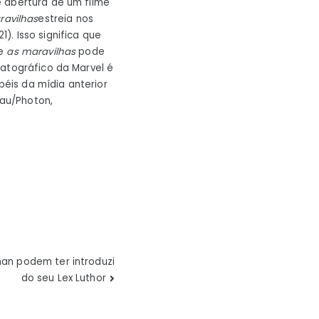
e abertura de um filme
ravilhas
estreia nos
1). Isso significa que
ue
as maravilhas
pode
matográfico da Marvel é
péis da mídia anterior
au/Photon,
an podem ter introduzi
do seu Lex Luthor