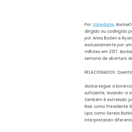
Por
Variedade
,
Barbie
O
dirigido ou codirigido 
por Anna Boden e Ryan
exclusivamente por uma
milhões em 2017.
Barbi
semana de abertura d
RELACIONADOS: Quentin
Barbie
segue a boneca t
suficiente, levando-a 
também é estrelado po
Rae como Presidente B
Lipa como Sereia Barbie
interpretando diferent