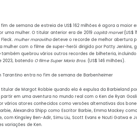
quebra
recorde
de
 fim de semana de estreia de US$ 162 milhões é agora a maior e
melhor
por uma mulher. O titular anterior era de 2019
capitã marvel
(US$ 1
fim
 Fleck.
mulher maravilha
deteve o recorde de melhor abertura pa
de
 mulher com o filme de super-herói dirigido por Patty Jenkins, 
semana
e
também quebrou vários outros recordes de bilheteria, incluindo
de
e 2023, batendo
O filme Super Mario Bros.
(US$ 146 milhões).
abertura
 Tarantino entra no fim de semana de Barbenheimer
dirigido
por
itular de Margot Robbie quando ela é expulsa da Barbieland por
uma
a partir em uma aventura no mundo real com o Ken de Ryan Gosli
mulher
r vários atores conhecidos como versões alternativas dos bonec
arbie, Alexandra Shipp como Escritor Barbie, Emma Mackey como 
, com Kingsley Ben-Adir, Simu Liu, Scott Evans e Ncuti Gatwa e J
es variações de Ken.