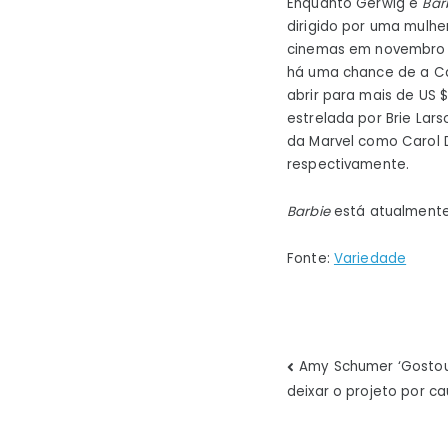
Enquanto Gerwig e
Bar
dirigido por uma mulhe
cinemas em novembro e 
há uma chance de a Cap
abrir para mais de US 
estrelada por Brie Lars
da Marvel como Carol 
respectivamente.
Barbie
está atualmente
Fonte:
Variedade
Navegaç
Amy Schumer ‘Gostou’
deixar o projeto por ca
de