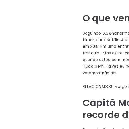
O que vem
Seguindo
Barbie
enorme 
filmes para Netflix. A
em 2018. Em uma entre
franquia. “Mas estou 
quando estou com medo
‘Tudo bem. Talvez eu n
veremos, não sei.
RELACIONADOS: Margot 
Capitã M
recorde d