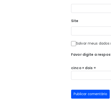
Site
Salvar meus dados 
Favor digite a respos
cinco × dois =