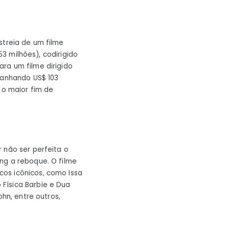
streia de um filme
53 milhões), codirigido
ra um filme dirigido
ganhando US$ 103
 o maior fim de
 não ser perfeita o
ng a reboque. O filme
os icônicos, como Issa
Física Barbie e Dua
ohn, entre outros,