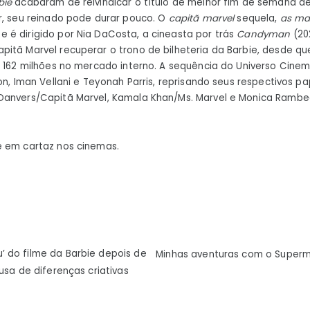
bie
acabaram de reivindicar o título de melhor fim de semana d
r, seu reinado pode durar pouco.
O
capitã marvel
sequela,
as ma
é dirigido por Nia DaCosta, a cineasta por trás
Candyman
(202
itã Marvel recuperar o trono de bilheteria da Barbie, desde q
$ 162 milhões no mercado interno. A sequência do Universo Cine
on, Iman Vellani e Teyonah Parris, reprisando seus respectivos pa
Danvers/Capitã Marvel, Kamala Khan/Ms. Marvel e Monica Rambe
 em cartaz nos cinemas.
ão
 do filme da Barbie depois de
Minhas aventuras com o Superm
usa de diferenças criativas