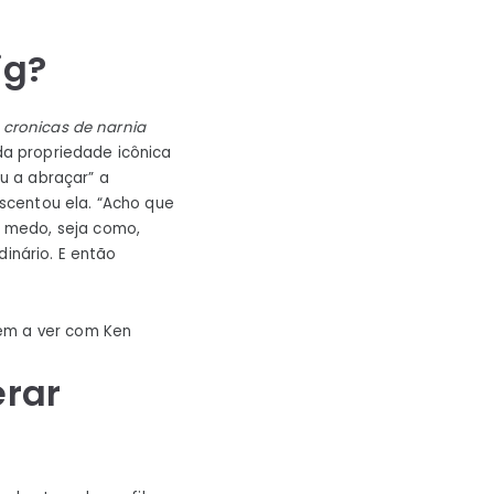
ig?
s
cronicas de narnia
 da propriedade icônica
u a abraçar” a
scentou ela. “Acho que
 medo, seja como,
dinário. E então
tem a ver com Ken
erar