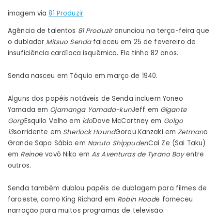
dublador
imagem via
81 Produzir
Mitsuo
Senda
Agência de talentos
81 Produzir
anunciou na terça-feira que
–
o dublador
Mitsuo Senda
faleceu em 25 de fevereiro de
insuficiência cardíaca isquêmica. Ele tinha 82 anos.
Notícias
Senda nasceu em Tóquio em março de 1940.
Alguns dos papéis notáveis ​​de Senda incluem Yoneo
Yamada em
Ojamanga Yamada-kun
Jeff em
Gigante
Gorg
Esquilo Velho em
ido
Dave McCartney em
Golgo
13
sorridente em
Sherlock Hound
Gorou Kanzaki em
Zetman
o
Grande Sapo Sábio em
Naruto Shippuden
Cai Ze (Sai ​​Taku)
em
Reino
e vovô Niko em
As Aventuras de Tyrano Boy
entre
outros.
Senda também dublou papéis de dublagem para filmes de
faroeste, como King Richard em
Robin Hood
e forneceu
narração para muitos programas de televisão.