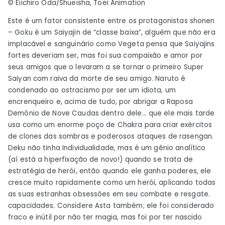
© Eiichiro Oda/Shueisha, Toei Animation
Este é um fator consistente entre os protagonistas shonen
– Goku é um Saiyajin de “classe baixa”, alguém que não era
implacável e sanguinário como Vegeta pensa que Saiyajins
fortes deveriam ser, mas foi sua compaixão e amor por
seus amigos que o levaram a se tornar o primeiro Super
Saiyan com raiva da morte de seu amigo. Naruto é
condenado ao ostracismo por ser um idiota, um
encrenqueiro e, acima de tudo, por abrigar a Raposa
Demônio de Nove Caudas dentro dele… que ele mais tarde
usa como um enorme poço de Chakra para criar exércitos
de clones das sombras e poderosos ataques de rasengan.
Deku não tinha Individualidade, mas é um gênio analítico
(aí está a hiperfixação de novo!) quando se trata de
estratégia de herói, então quando ele ganha poderes, ele
cresce muito rapidamente como um herói, aplicando todas
as suas estranhas obsessões em seu combate e resgate.
capacidades. Considere Asta também; ele foi considerado
fraco e inútil por não ter magia, mas foi por ter nascido