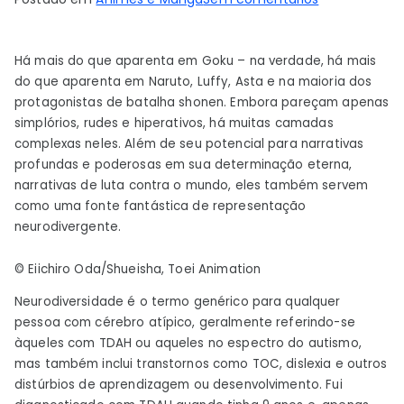
Esquisitos
poderosos:
Há mais do que aparenta em Goku – na verdade, há mais
Vendo
do que aparenta em Naruto, Luffy, Asta e na maioria dos
minha
protagonistas de batalha shonen. Embora pareçam apenas
neurodivergê
simplórios, rudes e hiperativos, há muitas camadas
em
complexas neles. Além de seu potencial para narrativas
protagonista
profundas e poderosas em sua determinação eterna,
Shonen
narrativas de luta contra o mundo, eles também servem
como uma fonte fantástica de representação
neurodivergente.
© Eiichiro Oda/Shueisha, Toei Animation
Neurodiversidade é o termo genérico para qualquer
pessoa com cérebro atípico, geralmente referindo-se
àqueles com TDAH ou aqueles no espectro do autismo,
mas também inclui transtornos como TOC, dislexia e outros
distúrbios de aprendizagem ou desenvolvimento. Fui