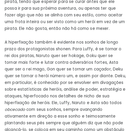
pirata, tendo que esperar para se curar antes que ele
possa ir para sua próxima aventura, ou apenas ter que
fazer algo que não se alinha com seu estilo, como aceitar
uma frota inteira ou ser visto como um herói em vez de um
pirata. Ele não gosta, então não há como se mexer.
A hiperfixação também é evidente nos sonhos de longo
prazo dos protagonistas shonen. Para Luffy, é se tornar o
rei dos piratas, Naruto quer ser hokage, Goku quer se
tornar mais forte e lutar contra adversários fortes, Asta
quer ser o rei mago, Gon quer se tornar um caçador, Deku
quer se tornar o herói número um, e assim por diante. Deku,
em particular, é conhecido por se envolver em divagações
sobre estatísticas de heróis, análise de poder, estratégia e
ataques, hiperfocado nos detalhes de nicho de sua
hiperfixação de heróis. Ele, Luffy, Naruto e Asta são todos
obcecado
com seus sonhos, sempre avançando
ativamente em direção a esse sonho e teimosamente
plantando seus pés sempre que alguém diz que não pode
alcançá-lo, se coloca em seu caminho como um obstáculo