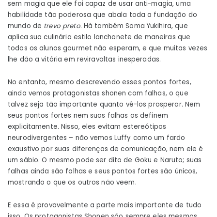
sem magia que ele foi capaz de usar anti-magia, uma
habilidade tão poderosa que abala toda a fundação do
mundo de
trevo preto
. Há também Soma Yukihira, que
aplica sua culinária estilo lanchonete de maneiras que
todos os alunos gourmet não esperam, e que muitas vezes
lhe dão a vitória em reviravoltas inesperadas.
No entanto, mesmo descrevendo esses pontos fortes,
ainda vemos protagonistas shonen com falhas, o que
talvez seja tão importante quanto vê-los prosperar. Nem
seus pontos fortes nem suas falhas os definem
explicitamente. Nisso, eles evitam estereótipos
neurodivergentes – não vemos Luffy como um fardo
exaustivo por suas diferenças de comunicação, nem ele é
um sábio. O mesmo pode ser dito de Goku e Naruto; suas
falhas ainda são falhas e seus pontos fortes são únicos,
mostrando o que os outros não veem.
E essa é provavelmente a parte mais importante de tudo
isso. Os protagonistas Shonen são sempre eles mesmos.