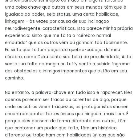
shonen parece ser inepto ou fraco em alguns, faltando
uma coisa chave que outros em seus mundos têm que é
igualada ao poder, seja status, uma certa habilidade,
linhagem – às vezes por causa de sua inclinação
neurodivergente. características. Isso parece minha própria
experiência: sinto que me falta o “cérebro normal
embutido” que os outros vêm ou ganham tão facilmente.
Eu sinto que faltam peças do quebra-cabeça do meu
cérebro, como Deku sente sua falta de peculiaridade, Asta
sente sua falta de magia ou Luffy sente a subida íngreme
dos obstáculos e inimigos imponentes que estão em seu
caminho.
No entanto, a palavra-chave em tudo isso é “aparece”. Eles
apenas parecem ser fracos ou carentes de algo, porque
onde os outros veem fraquezas, os protagonistas shonen
encontram pontos fortes únicos que ninguém mais tem. É
porque eles pensam de forma diferente dos outros, têm
que contornar um poder que falta, têm um histórico
diferente ou trabalham com habilidades únicas que são