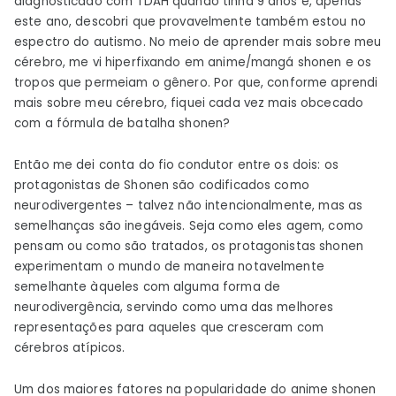
diagnosticado com TDAH quando tinha 9 anos e, apenas
este ano, descobri que provavelmente também estou no
espectro do autismo. No meio de aprender mais sobre meu
cérebro, me vi hiperfixando em anime/mangá shonen e os
tropos que permeiam o gênero. Por que, conforme aprendi
mais sobre meu cérebro, fiquei cada vez mais obcecado
com a fórmula de batalha shonen?
Então me dei conta do fio condutor entre os dois: os
protagonistas de Shonen são codificados como
neurodivergentes – talvez não intencionalmente, mas as
semelhanças são inegáveis. Seja como eles agem, como
pensam ou como são tratados, os protagonistas shonen
experimentam o mundo de maneira notavelmente
semelhante àqueles com alguma forma de
neurodivergência, servindo como uma das melhores
representações para aqueles que cresceram com
cérebros atípicos.
Um dos maiores fatores na popularidade do anime shonen