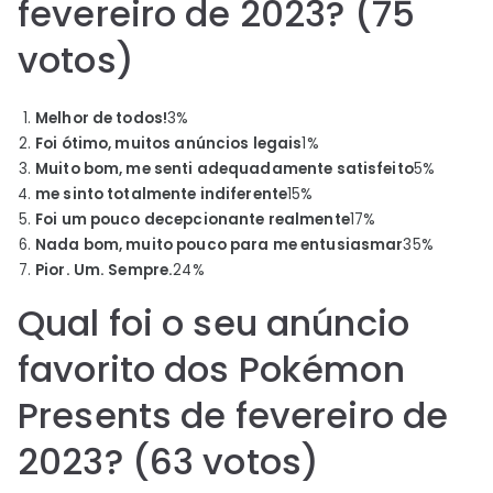
fevereiro de 2023? (75
votos)
Melhor de todos!
3
%
Foi ótimo, muitos anúncios legais
1
%
Muito bom, me senti adequadamente satisfeito
5
%
me sinto totalmente indiferente
15
%
Foi um pouco decepcionante realmente
17
%
Nada bom, muito pouco para me entusiasmar
35
%
Pior. Um. Sempre.
24
%
Qual foi o seu anúncio
favorito dos Pokémon
Presents de fevereiro de
2023? (63 votos)