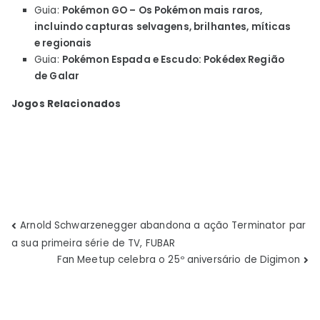
Guia:
Pokémon GO – Os Pokémon mais raros,
incluindo capturas selvagens, brilhantes, míticas
e regionais
Guia:
Pokémon Espada e Escudo: Pokédex Região
de Galar
Jogos Relacionados
Navegação
Arnold Schwarzenegger abandona a ação Terminator par
a sua primeira série de TV, FUBAR
de
Fan Meetup celebra o 25º aniversário de Digimon
Post