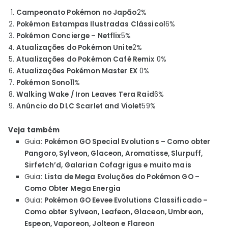
Campeonato Pokémon no Japão
2
%
Pokémon Estampas Ilustradas Clássico
16
%
Pokémon Concierge – Netflix
5
%
Atualizações do Pokémon Unite
2
%
Atualizações do Pokémon Café Remix
0%
Atualizações Pokémon Master EX
0%
Pokémon Sono
11
%
Walking Wake / Iron Leaves Tera Raid
6
%
Anúncio do DLC Scarlet and Violet
59
%
Veja também
Guia:
Pokémon GO Special Evolutions – Como obter
Pangoro, Sylveon, Glaceon, Aromatisse, Slurpuff,
Sirfetch’d, Galarian Cofagrigus e muito mais
Guia:
Lista de Mega Evoluções do Pokémon GO –
Como Obter Mega Energia
Guia:
Pokémon GO Eevee Evolutions Classificado –
Como obter Sylveon, Leafeon, Glaceon, Umbreon,
Espeon, Vaporeon, Jolteon e Flareon