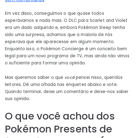
Enquete:
Em vez disso, conseguimos o que quase todos
O
esperávamos e nada mais. O DLC para Scarlet and Violet
que
era um dado adquirido e, embora Pokémon Sleep tenha
você
sido uma surpresa, achamos que a maioria de nós
achou
esperava que ele aparecesse em algum momento.
dos
Enquanto isso, o Pokémon Concierge é um conceito bem
Pokémon
legal para um novo programa de TV, mas ainda não vimos
Presents
o suficiente para formar uma opinião.
de
fevereiro
Mas queremos saber o que
você
pensei nisso, queridos
de
leitores. Dê uma olhada nas enquetes abaixo e vote.
Quando terminar, deixe um comentário e deixe-nos saber
2023,
sua opinião.
então?
O que você achou dos
Pokémon Presents de