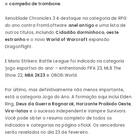
e
campeão de trombone
.
Xenoblade Chronicles 3 é destaque na categoria de RPG
do ano contra FromSoftware
anel antigo
e uma lista de
outros títulos, incluindo
Cidadão dorminhoco
,
oeste
estranho
e o novo
World of Warcraft
expansão
Dragonflight.
E Mario Strikers: Battle League foi indicado na categoria
‘jogo esportivo do ano’ – enfrentando FIFA 23, MLB The
Show 22,
NBA 2K23
e OlliOlli World.
Por último, mas definitivamente não menos importante,
está a categoria Jogo do Ano. A formação aqui inclui Elden
Ring,
Deus da Guerra Ragnarok
,
Horizonte Proibido Oeste
,
Vira-latas
e o sucesso independente Vampire Survivors.
Você pode obter o resumo completo de todos os
indicados e categorias na página oficial. Os vencedores
serão revelados no dia 23 de fevereiro.