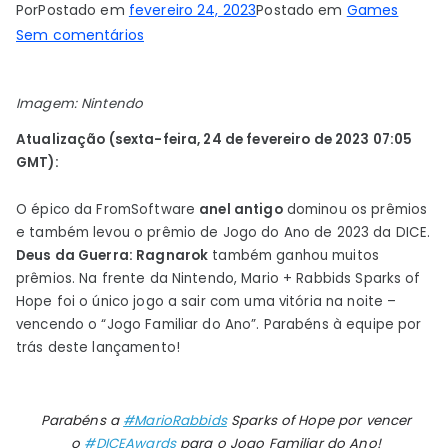
Por
Postado em
fevereiro 24, 2023
Postado em
Games
em
Sem comentários
DICE
Awards
Imagem: Nintendo
2023
–
Atualização (sexta-feira, 24 de fevereiro de 2023 07:05
Revelados
GMT):
os
vencedores,
O épico da FromSoftware
anel antigo
dominou os prêmios
e também levou o prêmio de Jogo do Ano de 2023 da DICE.
sequela
Deus da Guerra: Ragnarok
também ganhou muitos
de
prêmios. Na frente da Nintendo, Mario + Rabbids Sparks of
Mario
Hope foi o único jogo a sair com uma vitória na noite –
+
vencendo o “Jogo Familiar do Ano”. Parabéns à equipe por
Rabbids
trás deste lançamento!
ganha
GOTY
familiar
Parabéns a
#MarioRabbids
Sparks of Hope por vencer
o
#DICEAwards
para o Jogo Familiar do Ano!