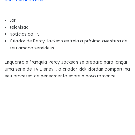
Criador
de
Lar
Percy
televisão
Jackson
Notícias da TV
estreia
Criador de Percy Jackson estreia a próxima aventura de
a
seu amado semideus
próxima
aventura
Enquanto a franquia Percy Jackson se prepara para lançar
de
uma série de TV Disney+, o criador Rick Riordan compartilha
seu
seu processo de pensamento sobre o novo romance.
amado
semideus