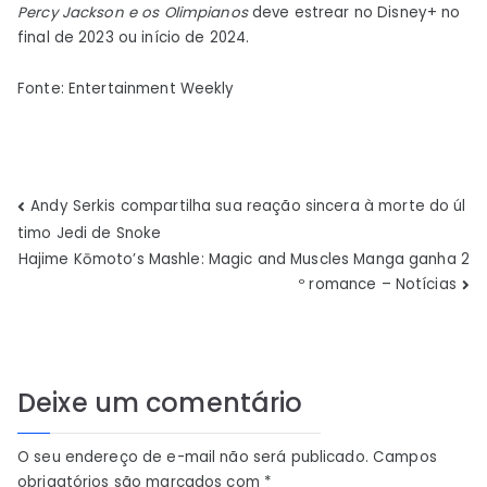
Percy Jackson e os Olimpianos
deve estrear no Disney+ no
final de 2023 ou início de 2024.
Fonte: Entertainment Weekly
Navegação
Andy Serkis compartilha sua reação sincera à morte do úl
timo Jedi de Snoke
de
Hajime Kōmoto’s Mashle: Magic and Muscles Manga ganha 2
º romance – Notícias
Post
Deixe um comentário
O seu endereço de e-mail não será publicado.
Campos
obrigatórios são marcados com
*