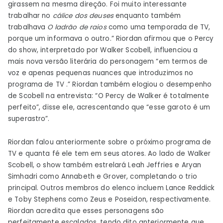
girassem na mesma direção. Foi muito interessante
trabalhar no
cálice dos deuses
enquanto também
trabalhava
O ladrão de raios
como uma temporada de TV,
porque um informava o outro.” Riordan afirmou que o Percy
do show, interpretado por Walker Scobell, influenciou a
mais nova versão literária do personagem “em termos de
voz e apenas pequenas nuances que introduzimos no
programa de TV .” Riordan também elogiou o desempenho
de Scobell na entrevista: “O Percy de Walker é totalmente
perfeito”, disse ele, acrescentando que “esse garoto é um
superastro”.
Riordan falou anteriormente sobre o próximo programa de
TV e quanta fé ele tem em seus atores. Ao lado de Walker
Scobell, o show também estrelará Leah Jeffries e Aryan
Simhadri como Annabeth e Grover, completando o trio
principal. Outros membros do elenco incluem Lance Reddick
e Toby Stephens como Zeus e Poseidon, respectivamente.
Riordan acredita que esses personagens são
perfeitamente escalados, tendo dito anteriormente que