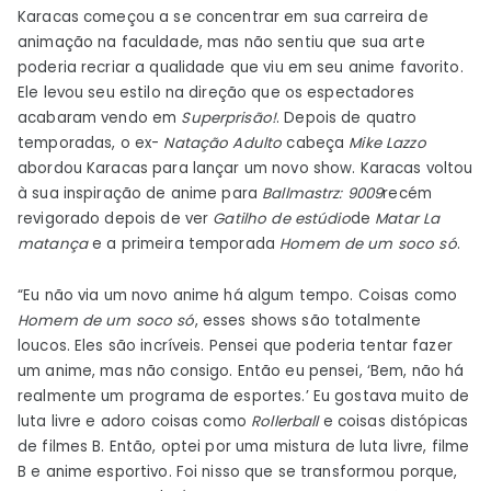
Karacas começou a se concentrar em sua carreira de
animação na faculdade, mas não sentiu que sua arte
poderia recriar a qualidade que viu em seu anime favorito.
Ele levou seu estilo na direção que os espectadores
acabaram vendo em
Superprisão!
. Depois de quatro
temporadas, o ex-
Natação Adulto
cabeça
Mike Lazzo
abordou Karacas para lançar um novo show. Karacas voltou
à sua inspiração de anime para
Ballmastrz: 9009
recém
revigorado depois de ver
Gatilho de estúdio
de
Matar La
matança
e a primeira temporada
Homem de um soco só
.
“Eu não via um novo anime há algum tempo. Coisas como
Homem de um soco só
, esses shows são totalmente
loucos. Eles são incríveis. Pensei que poderia tentar fazer
um anime, mas não consigo. Então eu pensei, ‘Bem, não há
realmente um programa de esportes.’ Eu gostava muito de
luta livre e adoro coisas como
Rollerball
e coisas distópicas
de filmes B. Então, optei por uma mistura de luta livre, filme
B e anime esportivo. Foi nisso que se transformou porque,