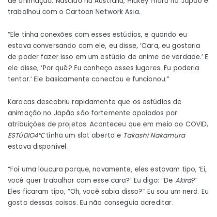
de animação. Nascido na Austrália, Hickey mora no Japão e
trabalhou com o Cartoon Network Asia.
“Ele tinha conexões com esses estúdios, e quando eu
estava conversando com ele, eu disse, ‘Cara, eu gostaria
de poder fazer isso em um estúdio de anime de verdade.’ E
ele disse, ‘Por quê? Eu conheço esses lugares. Eu poderia
tentar.’ Ele basicamente conectou e funcionou.”
Karacas descobriu rapidamente que os estúdios de
animação no Japão são fortemente apoiados por
atribuições de projetos. Aconteceu que em meio ao COVID,
ESTÚDIO4℃
tinha um slot aberto e
Takashi Nakamura
estava disponível.
“Foi uma loucura porque, novamente, eles estavam tipo, ‘Ei,
você quer trabalhar com esse cara?’ Eu digo: “De
Akira
?”
Eles ficaram tipo, “Oh, você sabia disso?” Eu sou um nerd. Eu
gosto dessas coisas. Eu não conseguia acreditar.