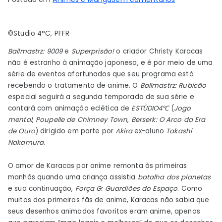
Como
Ballmastrz:
©Studio 4°C, PFFR
Rubicon
se
Ballmastrz: 9009
e
Superprisão!
o criador Christy Karacas
tornou
não é estranho à animação japonesa, e é por meio de uma
um
série de eventos afortunados que seu programa está
anime
recebendo o tratamento de anime. O
Ballmastrz: Rubicão
especial seguirá a segunda temporada de sua série e
com
contará com animação eclética de
ESTÚDIO4℃
(
Jogo
o
mental
,
Poupelle de Chimney Town
,
Berserk: O Arco da Era
criador
de Ouro
) dirigido em parte por
Akira
ex-aluno
Takashi
Christy
Nakamura
.
Karacas
O amor de Karacas por anime remonta às primeiras
manhãs quando uma criança assistia
batalha dos planetas
e sua continuação,
Força G: Guardiões do Espaço
. Como
muitos dos primeiros fãs de anime, Karacas não sabia que
seus desenhos animados favoritos eram anime, apenas