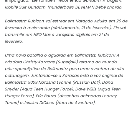
empolgado.” Ele também recomenda
Gundam: A Origem
,
Mobile Suit Gundam Thunderbolt
e
DEVILMAN bebê chorão
.
Ballmastrz: Rubicon vai estrear em
Natação Adulto
em 20 de
fevereiro à meia-noite (efetivamente, 21 de fevereiro). Ele vai
transmitir em
HBO Max
e varejistas digitais em 21 de
fevereiro.
Uma nova batalha o aguarda em Ballmastrz: Rubicon! A
criadora Christy Karacas (Superjail!) retorna ao mundo
pós-apocalíptico de Ballmastrz para uma aventura de alta
octanagem. Juntando-se a Karacas está a voz original de
Ballmastrz: 9009 Natasha Lyonne (Russian Doll),
Dana
Snyder
(Aqua Teen Hunger Force),
Dave Willis
(Aqua Teen
Hunger Force),
Eric Bauza
(desenhos animados Looney
Tunes) e
Jessica DiCicco
(Hora de Aventura).