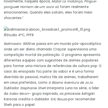
novamente, naquela época,
Matar La matança
,
Pingue-
pongue
e
Homem de um soco só
foram realmente
emocionantes. Quando eles saíram, eles foram meio
chocantes.”
©Studio 4°C, PFFR
Ballmastrz: 9009
se passa em um mundo pós-apocalíptico
onde um ser divino chamado Crayzar supervisiona uma
competição mortal de patinação. O programa apresenta
diferentes equipes com sugestões de animes populares
para formar uma mistura de referências da cultura pop. O
caos do ensopado faz parte do sabor e é uma forma
divertida do pessoal, muitos fãs de animes, trabalharem
em seus preferidos, como
A Bizarra Aventura de JoJo
.
Dublador
Stephanie Sheh
interpreta Luna na série, a líder
da
Sailor Moon
– grupo inspirado, as princesas Ashigari.
Karacas credita o dublador
Eric Bauza
por recomendar
Sheh para o papel.