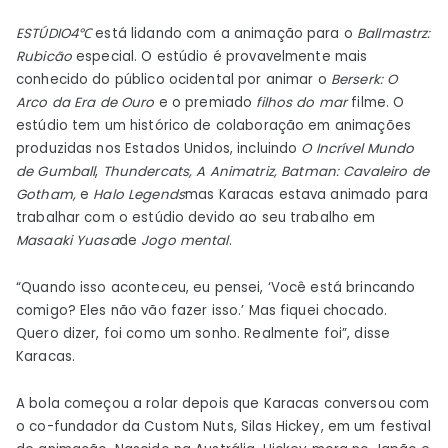
ESTÚDIO4℃
está lidando com a animação para o
Ballmastrz:
Rubicão
especial. O estúdio é provavelmente mais
conhecido do público ocidental por animar o
Berserk: O
Arco da Era de Ouro
e o premiado
filhos do mar
filme. O
estúdio tem um histórico de colaboração em animações
produzidas nos Estados Unidos, incluindo
O Incrível Mundo
de Gumball
,
Thundercats
,
A Animatriz
,
Batman: Cavaleiro de
Gotham
,
e
Halo Legends
mas Karacas estava animado para
trabalhar com o estúdio devido ao seu trabalho em
Masaaki Yuasa
de
Jogo mental
.
“Quando isso aconteceu, eu pensei, ‘Você está brincando
comigo? Eles não vão fazer isso.’ Mas fiquei chocado.
Quero dizer, foi como um sonho. Realmente foi”, disse
Karacas.
A bola começou a rolar depois que Karacas conversou com
o co-fundador da Custom Nuts, Silas Hickey, em um festival