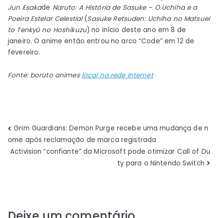
Notícias
Jun Esaka
de
Naruto: A História de Sasuke – O Uchiha e a
Poeira Estelar Celestial
(
Sasuke Retsuden: Uchiha no Matsuei
to Tenkyū no Hoshikuzu
) no início deste ano em 8 de
janeiro. O anime então entrou no arco “Code” em 12 de
fevereiro.
Fonte:
boruto
animes
local na rede Internet
Navegação
Grim Guardians: Demon Purge recebe uma mudança de n
ome após reclamação de marca registrada
de
Activision “confiante” da Microsoft pode otimizar Call of Du
ty para o Nintendo Switch
Post
Deixe um comentário