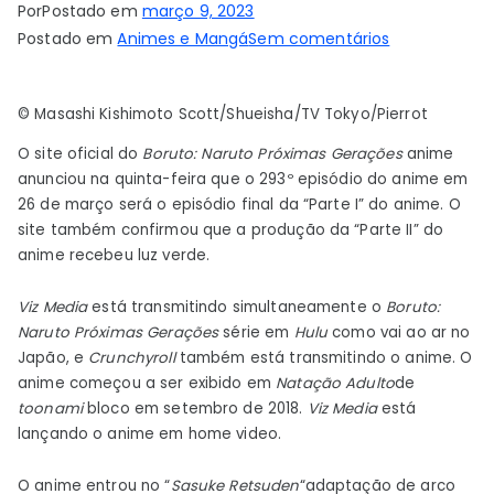
Por
Postado em
março 9, 2023
em
Postado em
Animes e Mangá
Sem comentários
Boruto
Anime
© Masashi Kishimoto Scott/Shueisha/TV Tokyo/Pierrot
Termina
a
O site oficial do
Boruto: Naruto Próximas Gerações
anime
Parte
anunciou na quinta-feira que o 293º episódio do anime em
I
26 de março será o episódio final da “Parte I” do anime. O
a
site também confirmou que a produção da “Parte II” do
anime recebeu luz verde.
26
de
Viz Media
está transmitindo simultaneamente o
Boruto:
Março,
Naruto Próximas Gerações
série em
Hulu
como vai ao ar no
Com
Japão, e
Crunchyroll
também está transmitindo o anime. O
a
anime começou a ser exibido em
Natação Adulto
de
Parte
toonami
bloco em setembro de 2018.
Viz Media
está
II
lançando o anime em home video.
Confirmada
–
O anime entrou no “
Sasuke Retsuden
“adaptação de arco