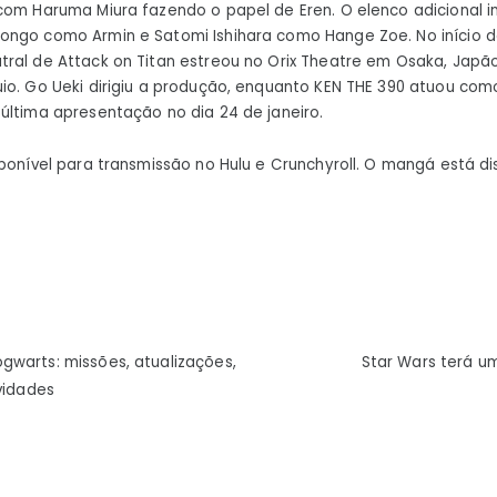
com Haruma Miura fazendo o papel de Eren. O elenco adicional in
ongo como Armin e Satomi Ishihara como Hange Zoe. No início 
ral de Attack on Titan estreou no Orix Theatre em Osaka, Japão
io. Go Ueki dirigiu a produção, enquanto KEN THE 390 atuou como
última apresentação no dia 24 de janeiro.
ponível para transmissão no Hulu e Crunchyroll. O mangá está di
ão
gwarts: missões, atualizações,
Star Wars terá um
vidades