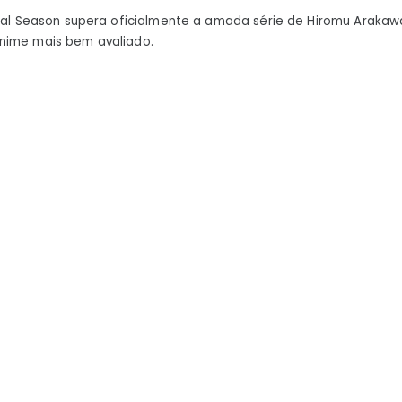
Alchemi
inal Season supera oficialmente a amada série de Hiromu Arakawa
favorito
nime mais bem avaliado.
como
anime
nº
1