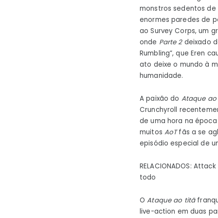
monstros sedentos de 
enormes paredes de ped
ao Survey Corps, um g
onde
Parte 2
deixado d
Rumbling”, que Eren ca
ato deixe o mundo à m
humanidade.
A paixão do
Ataque ao 
Crunchyroll recenteme
de uma hora na época 
muitos
AoT
fãs a se ag
episódio especial de u
RELACIONADOS: Attack 
todo
O
Ataque ao titã
franqu
live-action em duas pa