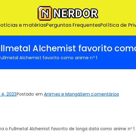
Nerdor – Nerd ao Extr
otícias e matérias
Perguntas Frequentes
Nerdor - A maior loja Nerd
Política de Pr
ullmetal Alchemist favorito com
Fullmetal Alchemist favorito como anime nº 1
em
4, 2023
Postado em
Animes e Mangá
Sem comentários
Attack
on
Titan
supera
ra o Fullmetal Alchemist favorito de longa data como anime nº 1
Fullmet