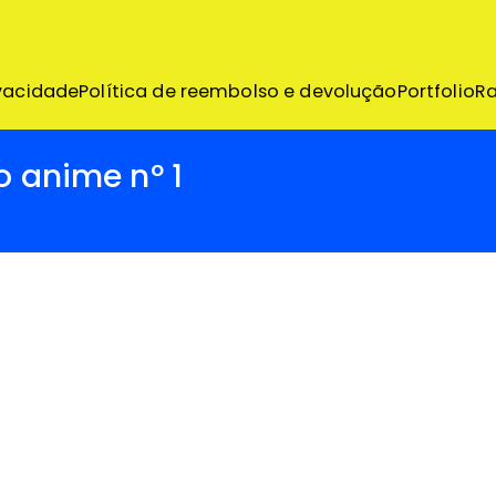
emo
ivacidade
Política de reembolso e devolução
Portfolio
R
o anime nº 1
al