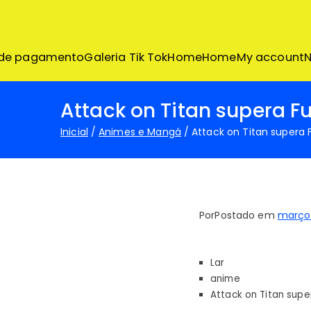
Pular
para
o
conteúdo
 de pagamento
Galeria Tik Tok
Home
Home
My account
N
Attack on Titan supera F
Inicial
Animes e Mangá
Attack on Titan supera 
Por
Postado em
março 
Lar
anime
Attack on Titan supe