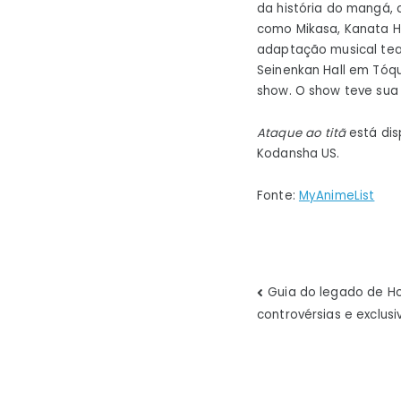
da história do mangá, 
como Mikasa, Kanata H
adaptação musical teat
Seinenkan Hall em Tóqu
show. O show teve sua 
Ataque ao titã
está dis
Kodansha US.
Fonte:
MyAnimeList
Navegaç
Guia do legado de Ho
controvérsias e exclusi
de
Post