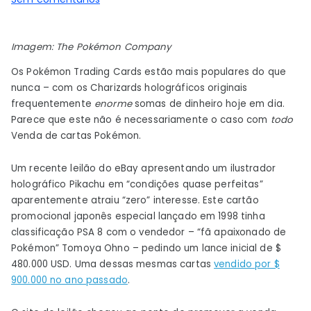
Aleatório:
rara
Imagem: The Pokémon Company
carta
Pikachu
Os Pokémon Trading Cards estão mais populares do que
leiloada
nunca – com os Charizards holográficos originais
por
frequentemente
enorme
somas de dinheiro hoje em dia.
$
Parece que este não é necessariamente o caso com
todo
Venda de cartas Pokémon.
480.000
recebe
Um recente leilão do eBay apresentando um ilustrador
lances
holográfico Pikachu em “condições quase perfeitas”
zero
aparentemente atraiu “zero” interesse. Este cartão
promocional japonês especial lançado em 1998 tinha
classificação PSA 8 com o vendedor – “fã apaixonado de
Pokémon” Tomoya Ohno – pedindo um lance inicial de $
480.000 USD. Uma dessas mesmas cartas
vendido por $
900.000 no ano passado
.