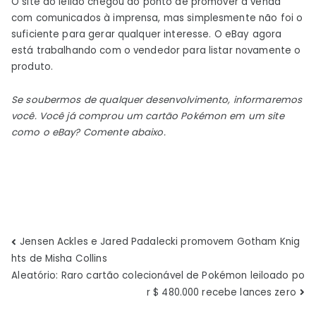
O site do leilão chegou ao ponto de promover a venda
com comunicados à imprensa, mas simplesmente não foi o
suficiente para gerar qualquer interesse. O eBay agora
está trabalhando com o vendedor para listar novamente o
produto.
Se soubermos de qualquer desenvolvimento, informaremos
você. Você já comprou um cartão Pokémon em um site
como o eBay? Comente abaixo.
Navegação
Jensen Ackles e Jared Padalecki promovem Gotham Knig
hts de Misha Collins
de
Aleatório: Raro cartão colecionável de Pokémon leiloado po
r $ 480.000 recebe lances zero
Post