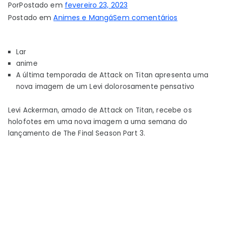
Por
Postado em
fevereiro 23, 2023
em
Postado em
Animes e Mangá
Sem comentários
A
última
Lar
temporada
anime
de
A última temporada de Attack on Titan apresenta uma
Attack
nova imagem de um Levi dolorosamente pensativo
on
Titan
Levi Ackerman, amado de Attack on Titan, recebe os
apresenta
holofotes em uma nova imagem a uma semana do
uma
lançamento de The Final Season Part 3.
nova
imagem
de
um
Levi
pensativo