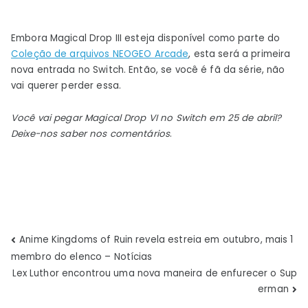
Embora Magical Drop III esteja disponível como parte do
Coleção de arquivos NEOGEO Arcade
, esta será a primeira
nova entrada no Switch. Então, se você é fã da série, não
vai querer perder essa.
Você vai pegar Magical Drop VI no Switch em 25 de abril?
Deixe-nos saber nos comentários
.
Navegação
Anime Kingdoms of Ruin revela estreia em outubro, mais 1
membro do elenco – Notícias
de
Lex Luthor encontrou uma nova maneira de enfurecer o Sup
erman
Post