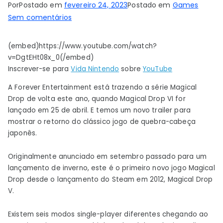
Por
Postado em
fevereiro 24, 2023
Postado em
Games
em
Sem comentários
A
série
(embed)https://www.youtube.com/watch?
de
v=DgtEHt08x_0(/embed)
quebra-
Inscrever-se para
Vida Nintendo
sobre
YouTube
cabeças
A Forever Entertainment está trazendo a série Magical
arcade
Drop de volta este ano, quando Magical Drop VI for
japonesa
lançado em 25 de abril. E temos um novo trailer para
‘Magical
mostrar o retorno do clássico jogo de quebra-cabeça
Drop’
japonês.
finalmente
retorna
Originalmente anunciado em setembro passado para um
em
lançamento de inverno, este é o primeiro novo jogo Magical
abril
Drop desde o lançamento do Steam em 2012, Magical Drop
V.
no
Switch
Existem seis modos single-player diferentes chegando ao