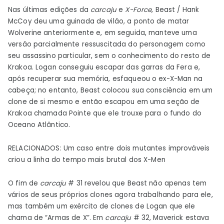
Nas últimas edições da
carcaju
e
X-Force
, Beast / Hank
McCoy deu uma guinada de vilão, a ponto de matar
Wolverine anteriormente e, em seguida, manteve uma
versão parcialmente ressuscitada do personagem como
seu assassino particular, sem o conhecimento do resto de
Krakoa. Logan conseguiu escapar das garras da Fera e,
após recuperar sua memória, esfaqueou o ex-X-Man na
cabeça; no entanto, Beast colocou sua consciência em um
clone de si mesmo e então escapou em uma seção de
Krakoa chamada Pointe que ele trouxe para o fundo do
Oceano Atlântico.
RELACIONADOS: Um caso entre dois mutantes improváveis ​​​​
criou a linha do tempo mais brutal dos X-Men
O fim de
carcaju
# 31 revelou que Beast não apenas tem
vários de seus próprios clones agora trabalhando para ele,
mas também um exército de clones de Logan que ele
chama de “Armas de X”. Em
carcaju
# 32, Maverick estava