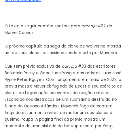
A
saga
dos
O texto a seguir contém spoilers para
carcaju
#32 da
clones
Marvel Comics.
de
Wolverine
O próximo capítulo da saga do clone de Wolverine mostra
esquenta
um de seus clones assassinos sendo morto por Maverick.
com
um
CBR tem prévia exclusiva de
carcaju
#33 dos escritores
terrível
Benjamin Percy e Gene Luen Yang e dos artistas Juan José
assassinato
Ryp e Peter Nguyen. Com lançamento em maio de 2023, a
prévia mostra Maverick fugindo de Beast e seu exército de
clones de Logan após os eventos da edição anterior.
Escondido nos destroços de um submarino destruído no
fundo do Oceano Atlântico, Maverick foge da captura
fingindo estar morto antes de matar um dos clones à
queima-roupa. A página final da prévia mostra um
momento de uma história de backup escrita por Yang,