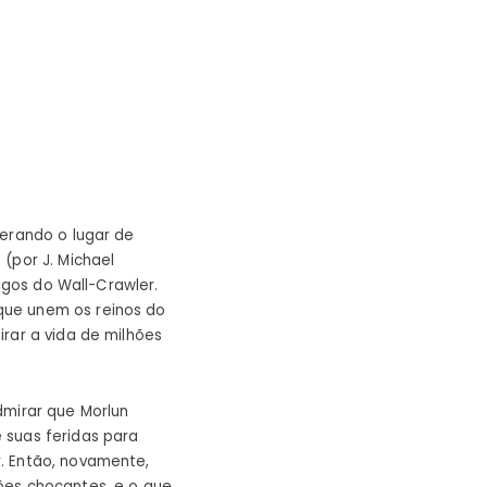
derando o lugar de
 (por J. Michael
migos do Wall-Crawler.
que unem os reinos do
rar a vida de milhões
dmirar que Morlun
 suas feridas para
. Então, novamente,
ões chocantes, e o que