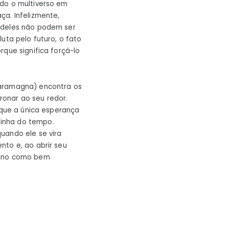
odo o multiverso em
ça. Infelizmente,
s deles não podem ser
uta pelo futuro, o fato
rque significa forçá-lo
 Caramagna) encontra os
ronar ao seu redor.
 que a única esperança
linha do tempo.
uando ele se vira
nto e, ao abrir seu
stino como bem