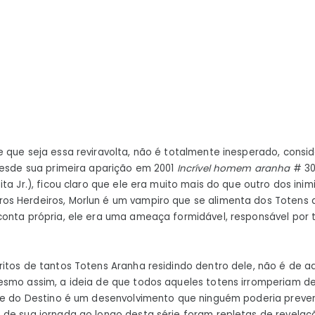
 que seja essa reviravolta, não é totalmente inesperado, consi
Desde sua primeira aparição em 2001
Incrível homem aranha
# 30
ta Jr.), ficou claro que ele era muito mais do que outro dos ini
s Herdeiros, Morlun é um vampiro que se alimenta dos Totens 
onta própria, ele era uma ameaça formidável, responsável por ti
itos de tantos Totens Aranha residindo dentro dele, não é de a
smo assim, a ideia de que todos aqueles totens irromperiam de
a e do Destino é um desenvolvimento que ninguém poderia prever
de sua jornada ao longo desta série foram repletas de revelaç