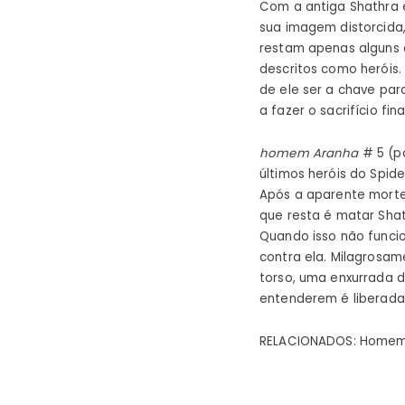
Com a antiga Shathra e
sua imagem distorcida,
restam apenas alguns 
descritos como heróis.
de ele ser a chave par
a fazer o sacrifício fina
homem Aranha
# 5 (p
últimos heróis do Spi
Após a aparente morte 
que resta é matar Sha
Quando isso não funcio
contra ela. Milagrosam
torso, uma enxurrada 
entenderem é liberada
RELACIONADOS: Homem-