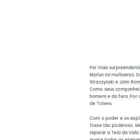
Por mais surpreendente
Morlun no multiverso. 
Straczynski e John Romi
Como seus companheiro
homem e da fera. Por c
de Totens.
Com o poder e os espír
fosse tão poderoso. Me
reparar a Teia da Vid
quase todas as etapas 