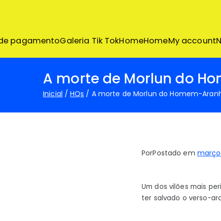
Pular
para
o
conteúdo
 de pagamento
Galeria Tik Tok
Home
Home
My account
N
A morte de Morlun do H
Inicial
HQs
A morte de Morlun do Homem-Aranh
Por
Postado em
março 
Um dos vilões mais p
ter salvado o verso-ar