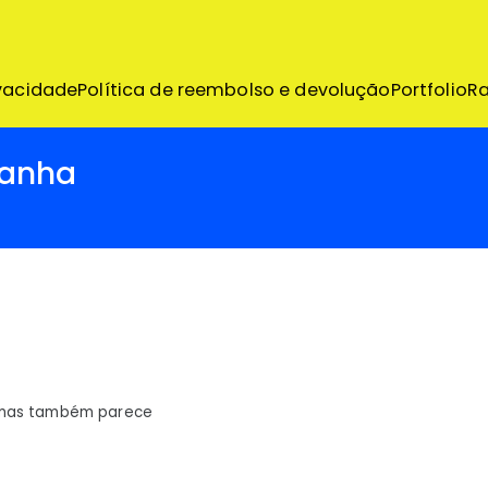
emo
ivacidade
Política de reembolso e devolução
Portfolio
R
ranha
– mas também parece