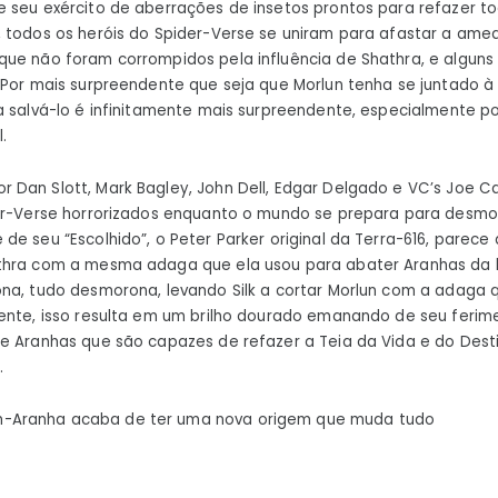
 seu exército de aberrações de insetos prontos para refazer t
 todos os heróis do Spider-Verse se uniram para afastar a amea
que não foram corrompidos pela influência de Shathra, e algun
 Por mais surpreendente que seja que Morlun tenha se juntado à l
a salvá-lo é infinitamente mais surpreendente, especialmente po
l.
or Dan Slott, Mark Bagley, John Dell, Edgar Delgado e VC’s Joe
der-Verse horrorizados enquanto o mundo se prepara para desmo
de seu “Escolhido”, o Peter Parker original da Terra-616, parece
thra com a mesma adaga que ela usou para abater Aranhas da 
na, tudo desmorona, levando Silk a cortar Morlun com a adaga q
ente, isso resulta em um brilho dourado emanando de seu ferime
de Aranhas que são capazes de refazer a Teia da Vida e do De
.
Aranha acaba de ter uma nova origem que muda tudo