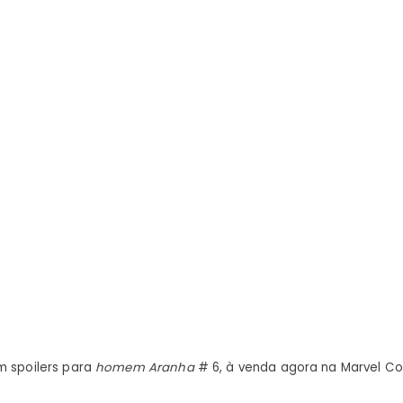
Homem-
Aranha
salvou
o
verso-
aranha
m spoilers para
homem Aranha
# 6, à venda agora na Marvel Co