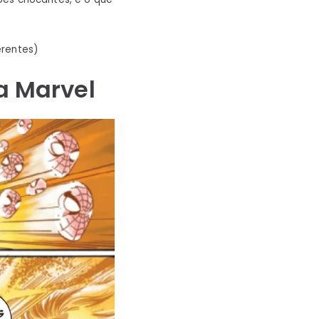
erentes)
a Marvel