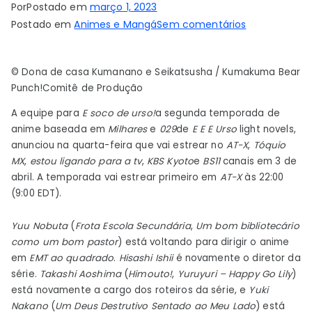
Por
Postado em
março 1, 2023
em
Postado em
Animes e Mangá
Sem comentários
A
2ª
© Dona de casa Kumanano e Seikatsusha / Kumakuma Bear
Temporada
Punch!Comitê de Produção
do
Anime
A equipe para
E soco de urso!
a segunda temporada de
Kuma
anime baseada em
Milhares
e
029
de
E E E Urso
light novels,
Kuma
anunciou na quarta-feira que vai estrear no
AT-X
,
Tóquio
MX
,
estou ligando para a tv
,
KBS Kyoto
e
BS11
canais em 3 de
Kuma
abril. A temporada vai estrear primeiro em
AT-X
às 22:00
Bear
(9:00 EDT).
Estreia
em
Yuu Nobuta
(
Frota Escola Secundária
,
Um bom bibliotecário
3
como um bom pastor
) está voltando para dirigir o anime
de
em
EMT ao quadrado
.
Hisashi Ishii
é novamente o diretor da
Abril
série.
Takashi Aoshima
(
Himouto!
,
Yuruyuri – Happy Go Lily
)
–
está novamente a cargo dos roteiros da série, e
Yuki
Notícias
Nakano
(
Um Deus Destrutivo Sentado ao Meu Lado
) está