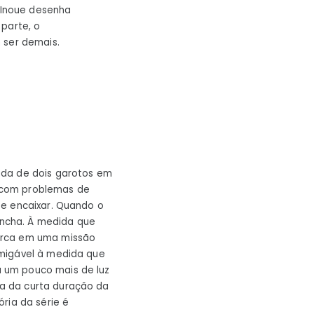
Inoue desenha
parte, o
 ser demais.
ada de dois garotos em
io com problemas de
se encaixar. Quando o
concha. À medida que
barca em uma missão
amigável à medida que
 um pouco mais de luz
a da curta duração da
ria da série é