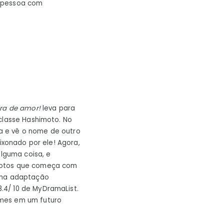
a pessoa com
ra de amor!
leva para
 classe Hashimoto. No
a e vê o nome de outro
ixonado por ele! Agora,
alguma coisa, e
arotos que começa com
 uma adaptação
.4/ 10 de MyDramaList.
umes em um futuro