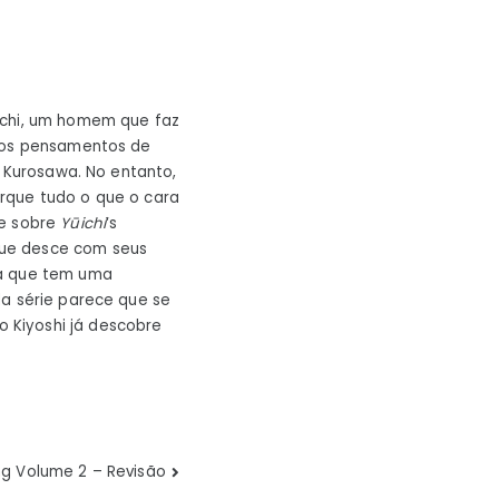
dachi, um homem que faz
r os pensamentos de
Kurosawa. No entanto,
rque tudo o que o cara
be sobre
Yūichi
‘s
que desce com seus
ma que tem uma
da série parece que se
 Kiyoshi já descobre
ng Volume 2 – Revisão