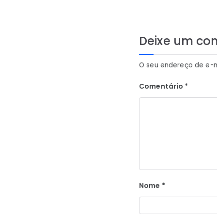
de
Post
Deixe um co
O seu endereço de e-m
Comentário
*
Nome
*