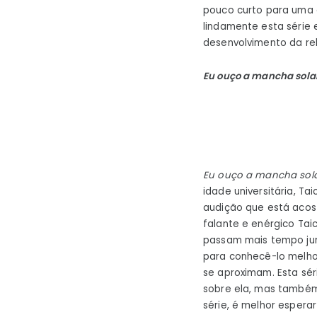
pouco curto para uma 
lindamente esta série
desenvolvimento da rel
Eu ouço a mancha sola
Eu ouço a mancha sol
idade universitária, T
audição que está acost
falante e enérgico Tai
passam mais tempo jun
para conhecê-lo melho
se aproximam. Esta sé
sobre ela, mas também
série, é melhor espera