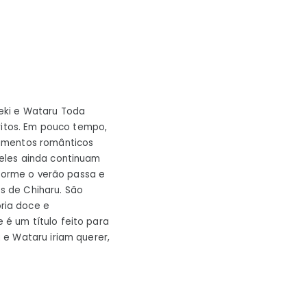
eki e Wataru Toda
ritos. Em pouco tempo,
timentos românticos
eles ainda continuam
nforme o verão passa e
s de Chiharu. São
ria doce e
é um título feito para
 e Wataru iriam querer,