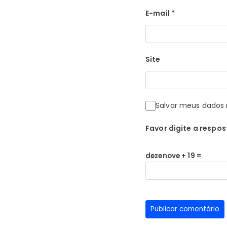
E-mail
*
Site
Salvar meus dados 
Favor digite a respos
dezenove + 19 =