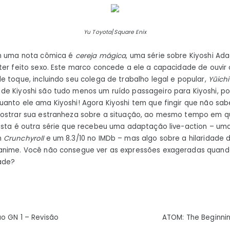
Yu Toyota
/
Square Enix
om uma nota cômica é
cereja mágica
, uma série sobre Kiyoshi A
ter feito sexo. Este marco concede a ele a capacidade de ouvi
e toque, incluindo seu colega de trabalho legal e popular,
Yūichi
e Kiyoshi são tudo menos um ruído passageiro para Kiyoshi, po
anto ele ama Kiyoshi! Agora Kiyoshi tem que fingir que não sa
mostrar sua estranheza sobre a situação, ao mesmo tempo em 
 Esta é outra série que recebeu uma adaptação live-action – u
m
Crunchyroll
e um 8.3/10 no IMDb – mas algo sobre a hilaridade 
anime. Você não consegue ver as expressões exageradas quando
dade?
ão
ão GN 1 – Revisão
ATOM: The Beginni