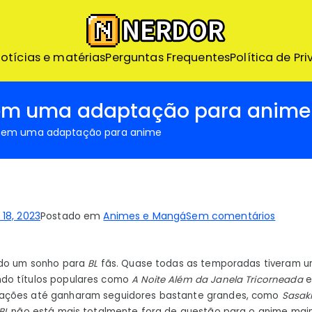
Nerdor – Nerd ao Extr
otícias e matérias
Perguntas Frequentes
Nerdor - A maior loja Nerd
Política de Pr
em uma adaptação para anime
cem uma adaptação para anime
em
 18, 2023
Postado em
Animes e Mangá
Sem comentários
5
mangá
ido um sonho para
BL
fãs. Quase todas as temporadas tiveram 
BL
do títulos populares como
A Noite Além da Janela Tricorneada
que
ações até ganharam seguidores bastante grandes, como
Sasak
merec
BL
não está mais totalmente fora de questão para o anime mai