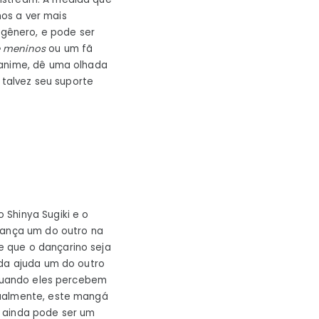
os a ver mais
ção
gênero, e pode ser
 meninos
ou um fã
 anime, dê uma olhada
alvez seu suporte
 Shinya Sugiki e o
dança um do outro na
e que o dançarino seja
 da ajuda um do outro
 quando eles percebem
tualmente, este mangá
o ainda pode ser um