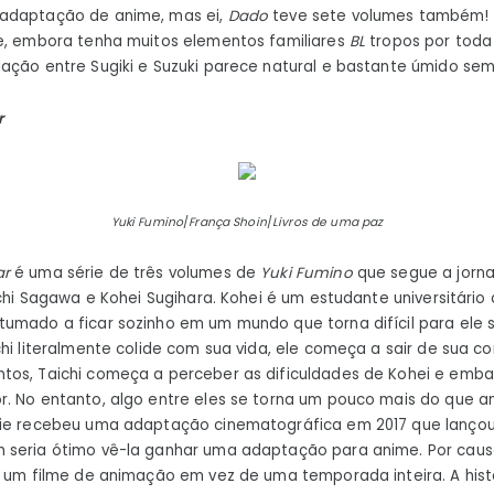
adaptação de anime, mas ei,
Dado
teve sete volumes também! 
 e, embora tenha muitos elementos familiares
BL
tropos por toda 
ação entre Sugiki e Suzuki parece natural e bastante úmido sem
r
Yuki Fumino
/
França Shoin
/
Livros de uma paz
ar
é uma série de três volumes de
Yuki Fumino
que segue a jorn
aichi Sagawa e Kohei Sugihara. Kohei é um estudante universitár
umado a ficar sozinho em um mundo que torna difícil para ele 
chi literalmente colide com sua vida, ele começa a sair de sua 
tos, Taichi começa a perceber as dificuldades de Kohei e em
r. No entanto, algo entre eles se torna um pouco mais do que 
rie recebeu uma adaptação cinematográfica em 2017 que lançou
 seria ótimo vê-la ganhar uma adaptação para anime. Por caus
r um filme de animação em vez de uma temporada inteira. A histó