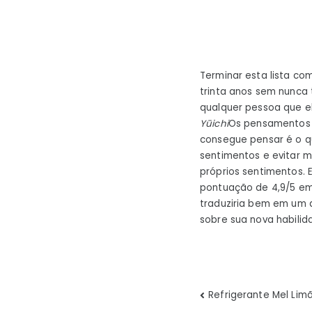
Terminar esta lista c
trinta anos sem nunca 
qualquer pessoa que el
Yūichi
Os pensamentos d
consegue pensar é o qu
sentimentos e evitar 
próprios sentimentos.
pontuação de 4,9/5 e
traduziria bem em um 
sobre sua nova habili
Navegaç
Refrigerante Mel Lim