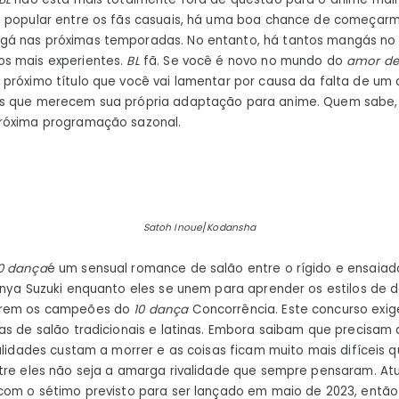
uma
s popular entre os fãs casuais, há uma boa chance de começarm
adapta
á nas próximas temporadas. No entanto, há tantos mangás no 
para
s mais experientes.
BL
fã. Se você é novo no mundo do
amor de
anime
próximo título que você vai lamentar por causa da falta de um
 que merecem sua própria adaptação para anime. Quem sabe, t
róxima programação sazonal.
Satoh Inoue
/
Kodansha
0 dança
é um sensual romance de salão entre o rígido e ensaiado
inya Suzuki enquanto eles se unem para aprender os estilos de 
arem os campeões do
10 dança
Concorrência. Este concurso exig
as de salão tradicionais e latinas. Embora saibam que precisam
validades custam a morrer e as coisas ficam muito mais difíceis
ntre eles não seja a amarga rivalidade que sempre pensaram. A
 com o sétimo previsto para ser lançado em maio de 2023, entã