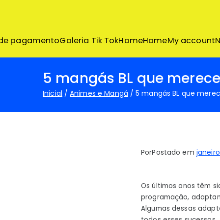
Pular
para
o
conteúdo
 de pagamento
Galeria Tik Tok
Home
Home
My account
N
5 mangás BL que merec
Inicial
Animes e Mangá
5 mangás BL que mere
Por
Postado em
janeiro
Os últimos anos têm s
programação, adaptan
Algumas dessas adapt
todos esses sucessos,