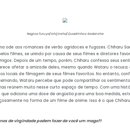
Nagisa Furuya
/
Ichijinsha
/
Quadrinhos Kodansha
a ode aos romances de verão agridoces e fugazes. Chiharu Sa
los filmes, se unindo por causa de seus filmes e diretores favo
amigos. Depois de um tempo, porém, Chiharu confessa seus sen
parece afetar a amizade deles, mesmo quando Wataru o recusa; 
 os locais de filmagem de seus filmes favoritos. No entanto, co
oximando, Wataru percebe que pode compartilhar os sentimento
mas reúnem muito nesse curto espaço de tempo. Com uma histó
 que adiciona uma dose de angústia para uma boa medida, este 
çosamente na forma de um filme de anime. Isso é o que Chiharu
anos de virgindade podem fazer de você um mago?!