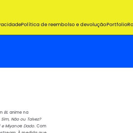
emo
ivacidade
Política de reembolso e devolução
Portfolio
R
s
um
BL
anime na
e
Sim, Não ou Talvez?
i e Miyano
e
Dado
. Com
em
nstream. À medida que