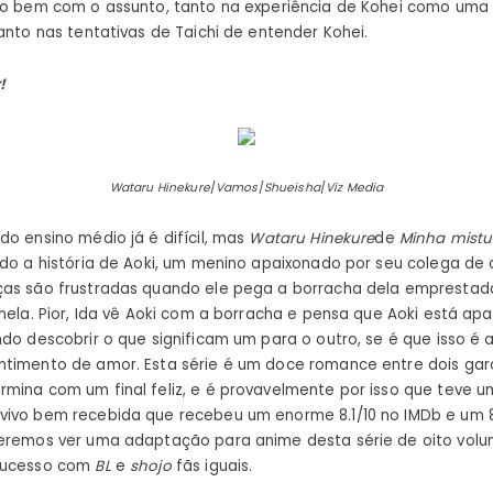
ito bem com o assunto, tanto na experiência de Kohei como um
anto nas tentativas de Taichi de entender Kohei.
!
Wataru Hinekure
/
Vamos
/
Shueisha
/
Viz Media
do ensino médio já é difícil, mas
Wataru Hinekure
de
Minha mistu
ndo a história de Aoki, um menino apaixonado por seu colega de
ças são frustradas quando ele pega a borracha dela emprestad
nela. Pior, Ida vê Aoki com a borracha e pensa que Aoki está apa
ndo descobrir o que significam um para o outro, se é que isso é 
ntimento de amor. Esta série é um doce romance entre dois g
rmina com um final feliz, e é provavelmente por isso que teve
vivo bem recebida que recebeu um enorme 8.1/10 no IMDb e um 8
deremos ver uma adaptação para anime desta série de oito vol
 sucesso com
BL
e
shojo
fãs iguais.