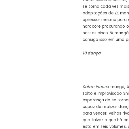
se torna cada vez mai
adaptações de
BL
mang
opressor mesmo para o
hardcore procurando o 
nesses cinco
BL
mangás
consiga isso em uma p
10 dança
Satoh Inoue
o mangá,
1
solto e improvisado Sh
esperança de se torn
capaz de realizar danç
para vencer, velhas ri
que talvez o que há e
está em seis volumes,