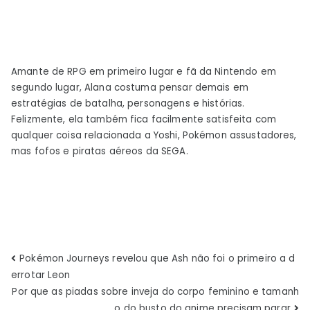
Amante de RPG em primeiro lugar e fã da Nintendo em
segundo lugar, Alana costuma pensar demais em
estratégias de batalha, personagens e histórias.
Felizmente, ela também fica facilmente satisfeita com
qualquer coisa relacionada a Yoshi, Pokémon assustadores,
mas fofos e piratas aéreos da SEGA.
Navegação
Pokémon Journeys revelou que Ash não foi o primeiro a d
errotar Leon
de
Por que as piadas sobre inveja do corpo feminino e tamanh
o do busto do anime precisam parar