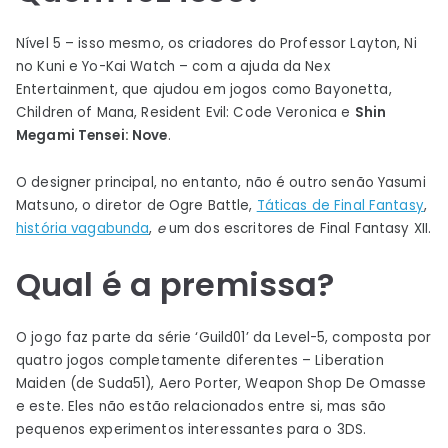
–
Crimson
Nível 5 – isso mesmo, os criadores do Professor Layton, Ni
Shroud
no Kuni e Yo-Kai Watch – com a ajuda da Nex
Entertainment, que ajudou em jogos como Bayonetta,
Children of Mana, Resident Evil: Code Veronica e
Shin
Megami Tensei: Nove
.
O designer principal, no entanto, não é outro senão Yasumi
Matsuno, o diretor de Ogre Battle,
Táticas de Final Fantasy
,
história vagabunda
,
e
um dos escritores de Final Fantasy XII.
Qual é a premissa?
O jogo faz parte da série ‘Guild01’ da Level-5, composta por
quatro jogos completamente diferentes – Liberation
Maiden (de Suda51), Aero Porter, Weapon Shop De Omasse
e este. Eles não estão relacionados entre si, mas são
pequenos experimentos interessantes para o 3DS.